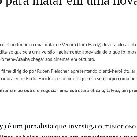
para matar em uma nova 
mic-Con foi uma cena brutal de Venom (Tom Hardy) devorando a cab
ita-se que seja uma versão ligeiramente abreviada de o que foi most
omem-Aranha chegar aos cinemas em outubro.
filme dirigido por Ruben Fleischer, apresentando o anti-herói titul
inâmica entre Eddie Brock e o simbionte que usa seu corpo como ho
rar um ao outro e negociar uma estrutura ética é, talvez, um pre
 é um jornalista que investiga o misterioso