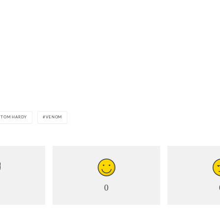
TOM HARDY
VENOM
0