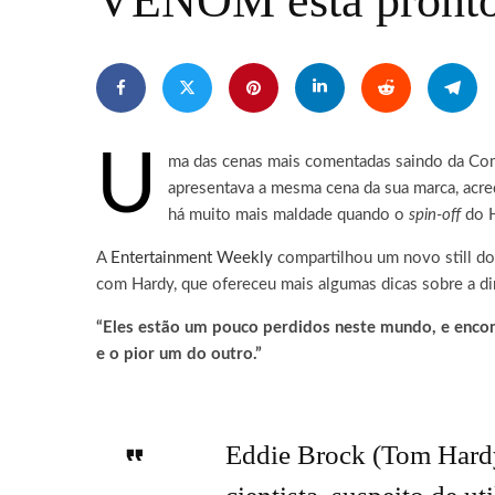
VENOM está pronto 
U
ma das cenas mais comentadas saindo da Co
apresentava a mesma cena da sua marca, acred
há muito mais maldade quando o
spin-off
do H
A
Entertainment Weekly
compartilhou um novo still do 
com Hardy, que ofereceu mais algumas dicas sobre a d
“Eles estão um pouco perdidos neste mundo, e encont
e o pior um do outro.”
Eddie Brock (Tom Hardy)