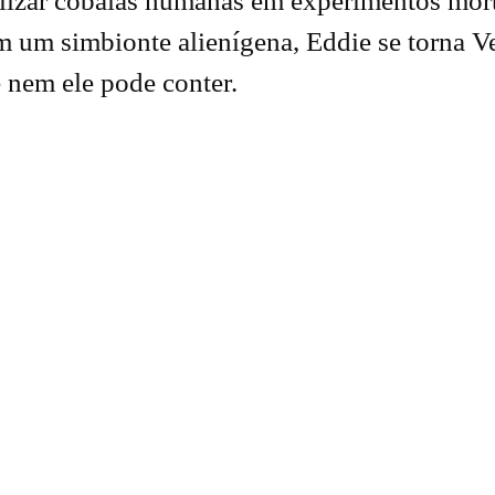
utilizar cobaias humanas em experimentos mor
m um simbionte alienígena, Eddie se torna
e nem ele pode conter.