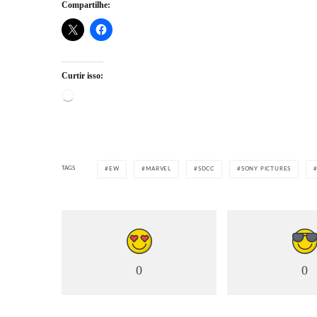
Compartilhe:
Curtir isso:
Carregando...
TAGS
EW
MARVEL
SDCC
SONY PICTURES
0
0