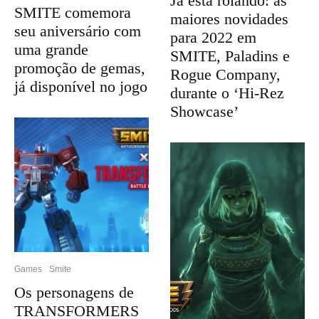
Já está rolando: as
SMITE comemora
maiores novidades
seu aniversário com
para 2022 em
uma grande
SMITE, Paladins e
promoção de gemas,
Rogue Company,
já disponível no jogo
durante o ‘Hi-Rez
Showcase’
Games
Smite
Os personagens de
TRANSFORMERS