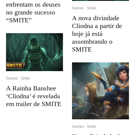
enfrentam os deuses
Games
Smite
no grande sucesso
A nova divindade
“SMITE”
Cliodna a partir de
hoje já está
assombrando o
SMITE
Games
Smite
A Rainha Banshee
‘Cliodna’ é revelada
em trailer de SMITE
Games
Smite