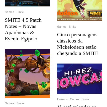
Games
Smite
SMITE 4.5 Patch
Notes – Novas
Games
Smite
Aparências &
Cinco personagens
Evento Egípcio
clássicos da
Nickelodeon estão
chegando a SMITE
Eventos
Games
Smite
Games
Smite