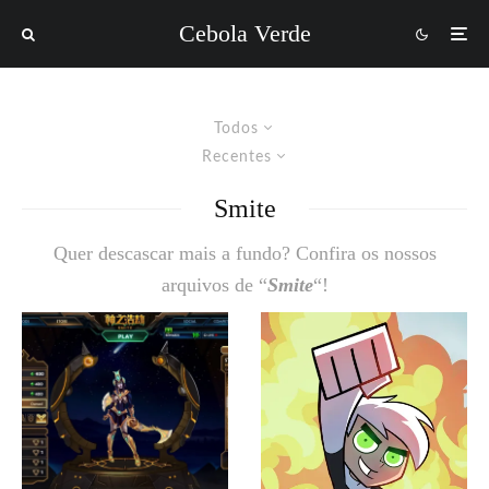
Cebola Verde
Todos
Recentes
Smite
Quer descascar mais a fundo? Confira os nossos
arquivos de “
Smite
“!