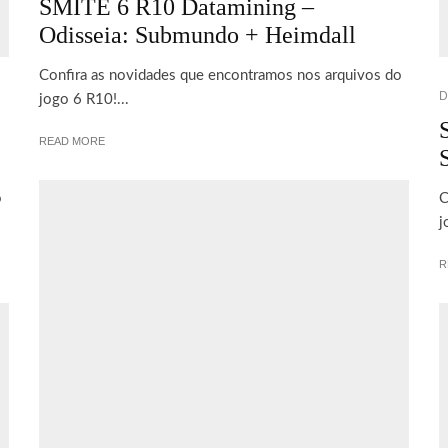
SMITE 6 R10 Datamining –
Odisseia: Submundo + Heimdall
Confira as novidades que encontramos nos arquivos do
D
jogo 6 R10!...
READ MORE
o
C
j
R