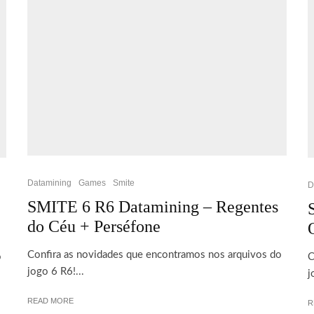
Datamining
Games
Smite
D
SMITE 6 R6 Datamining – Regentes
do Céu + Perséfone
Confira as novidades que encontramos nos arquivos do
o
C
jogo 6 R6!...
j
READ MORE
R