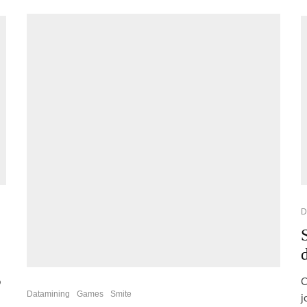
D
o
C
Datamining
Games
Smite
j