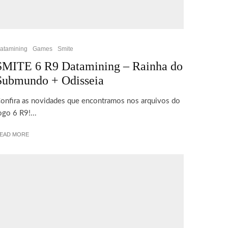
atamining
Games
Smite
SMITE 6 R9 Datamining – Rainha do
Submundo + Odisseia
onfira as novidades que encontramos nos arquivos do
ogo 6 R9!...
EAD MORE