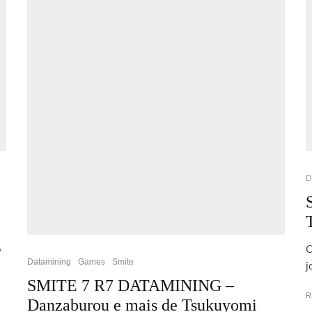
D
o
C
Datamining
Games
Smite
j
SMITE 7 R7 DATAMINING –
R
Danzaburou e mais de Tsukuyomi