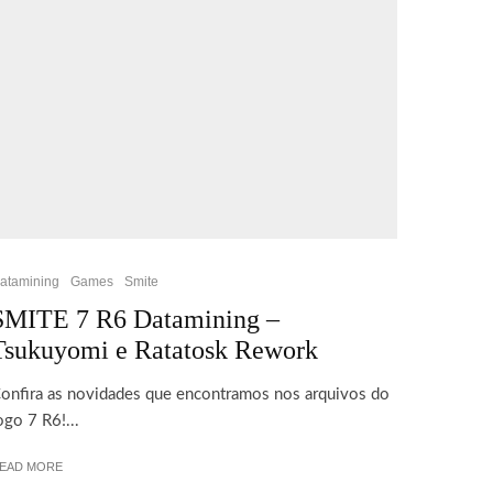
atamining
Games
Smite
SMITE 7 R6 Datamining –
Tsukuyomi e Ratatosk Rework
onfira as novidades que encontramos nos arquivos do
ogo 7 R6!...
EAD MORE