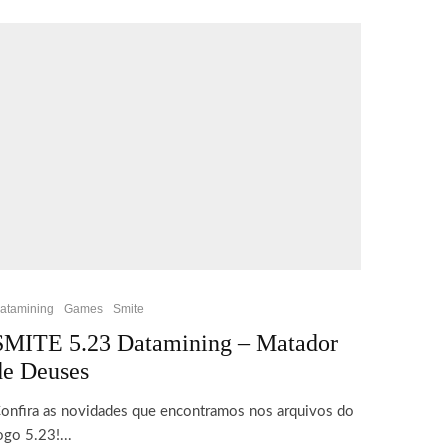
atamining
Games
Smite
SMITE 5.23 Datamining – Matador
de Deuses
onfira as novidades que encontramos nos arquivos do
ogo 5.23!...