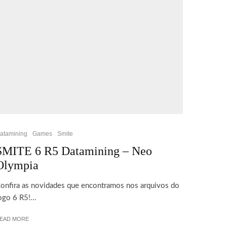
atamining
Games
Smite
SMITE 6 R5 Datamining – Neo
Olympia
onfira as novidades que encontramos nos arquivos do
ogo 6 R5!...
EAD MORE