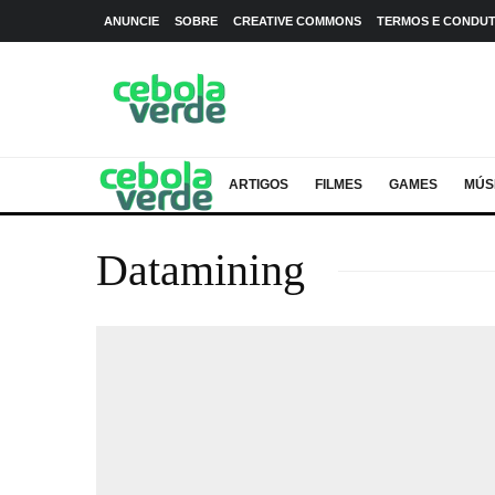
ANUNCIE
SOBRE
CREATIVE COMMONS
TERMOS E CONDU
ARTIGOS
FILMES
GAMES
MÚS
Datamining