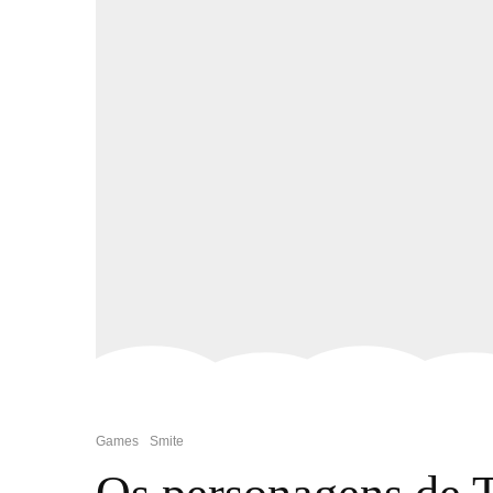
Games
Smite