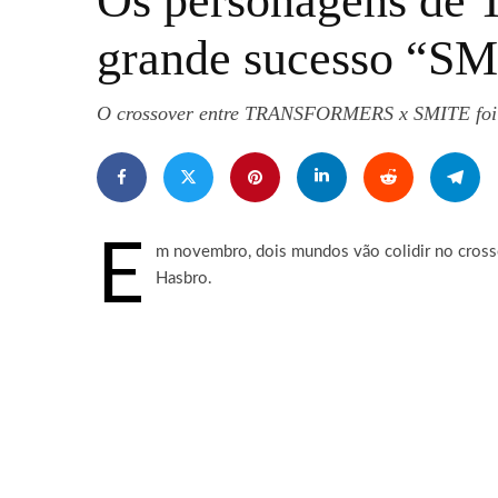
Os personagens de
grande sucesso “S
O crossover entre TRANSFORMERS x SMITE foi a
E
m novembro, dois mundos vão colidir no cros
Hasbro.