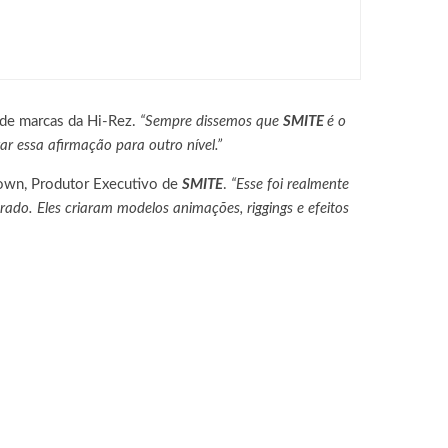
ING NEO, já disponível para PC e
 de marcas da Hi-Rez.
“Sempre dissemos que
SMITE
é o
r essa afirmação para outro nível.”
rown, Produtor Executivo de
SMITE
.
“Esse foi realmente
erado. Eles criaram modelos animações, riggings e efeitos