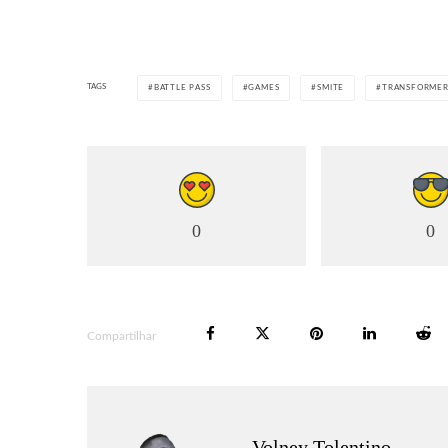
TAGS
BATTLE PASS
GAMES
SMITE
TRANSFORMER
0
0
Compartilhar
Volney Tolentino