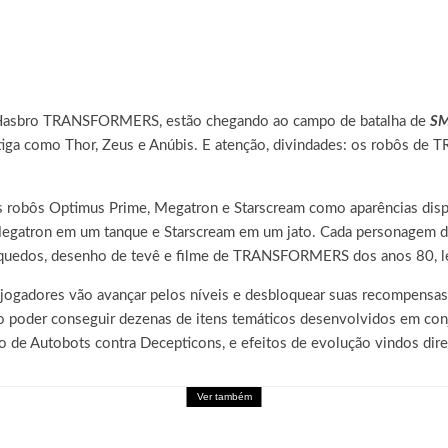
a Hasbro TRANSFORMERS, estão chegando ao campo de batalha de
SM
antiga como Thor, Zeus e Anúbis. E atenção, divindades: os robôs
mes robôs Optimus Prime, Megatron e Starscream como aparências 
 Megatron em um tanque e Starscream em um jato. Cada personage
rinquedos, desenho de tevê e filme de TRANSFORMERS dos anos 80, l
ogadores vão avançar pelos níveis e desbloquear suas recompensas 
poder conseguir dezenas de itens temáticos desenvolvidos em conj
de Autobots contra Decepticons, e efeitos de evolução vindos dir
Ver também