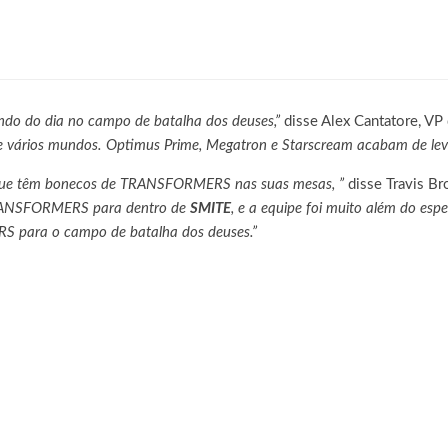
 ZERO recebe seu maior DLC, SUPER LIMIT-BREAK
ndo do dia no campo de batalha dos deuses,”
disse Alex Cantatore, VP
s de vários mundos. Optimus Prime, Megatron e Starscream acabam de leva
s que têm bonecos de TRANSFORMERS nas suas mesas, ”
disse Travis B
 TRANSFORMERS para dentro de
SMITE
, e a equipe foi muito além do esp
S para o campo de batalha dos deuses.”