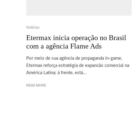
Notícias
Etermax inicia operação no Brasil
com a agência Flame Ads
Por meio de sua agência de propaganda in-game,
Etermax reforça estratégia de expansão comercial na
América Latina; à frente, está...
READ MORE
© 2026 Cebola Verde® | Versão 6.0.1 Todos os seus direitos reserva