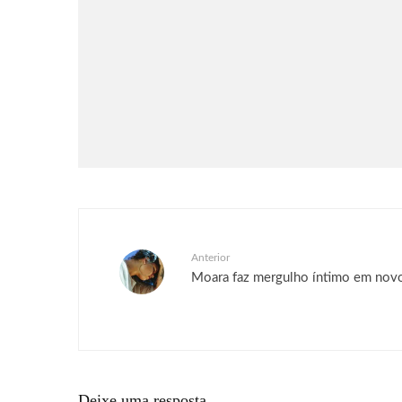
Séries & TV
Streaming
Uma Loja Para Assassinos:
Relembre a primeira temporada
do k-drama e saiba o que esperar
da segunda
Anterior
Moara faz mergulho íntimo em nov
Deixe uma resposta