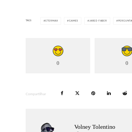
TAGS
ETERMAX
GAMES
JARED FABER
PERGUNT
0
0
Compartilhar
Volney Tolentino