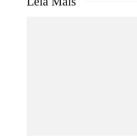
Leia Mais
Séries & TV
Streaming
Uma Loja Para Assassinos:
Relembre a primeira temporada
do k-drama e saiba o que esperar
da segunda