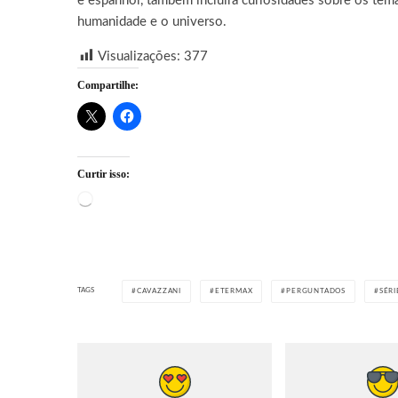
e espanhol, também incluirá curiosidades sobre os tema
humanidade e o universo.
Visualizações:
377
Compartilhe:
Curtir isso:
Carregando...
TAGS
CAVAZZANI
ETERMAX
PERGUNTADOS
SÉRI