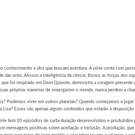
s do conhecimento e dos que buscam aventura. A série conta com per
ade das
artes
, Alisson a inteligência da
ciência
, Bonzo as forças dos
esp
r, que foi inspirado em Dom Quixote, demonstra a coragem presente
e suas próprias maneiras de enxergarem o mundo, nunca perdem a cha
? Podemos viver em outros planetas? Quando começamos a jogar f
isa? Esses são apenas alguns conteúdos que estarão à disposição d
érie terá 20 episódios de curta duração desenvolvidos e produzidos p
m mensagens positivas sobre aceitação e inclusão. A produção, que