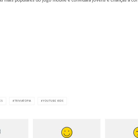
s mais populares do jogo mobile e convidará jovens e crianças a con
ES
TRIVIATOPIA
YOUTUBE KIDS