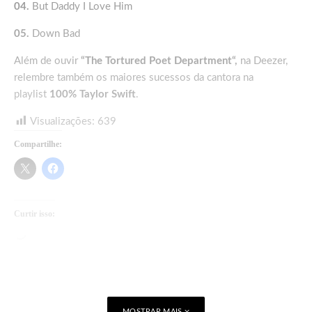
04.
But Daddy I Love Him
05.
Down Bad
Além de ouvir
“
The Tortured Poet Department
“,
na Deezer,
relembre também os maiores sucessos da cantora na
playlist
100% Taylor Swift
.
Visualizações:
639
Compartilhe:
Curtir isso:
Carregando...
MOSTRAR MAIS