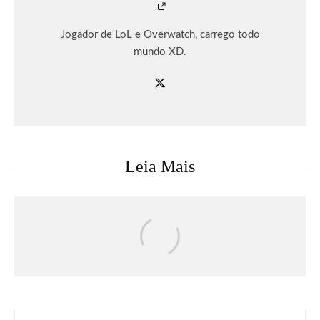
Jogador de LoL e Overwatch, carrego todo
mundo XD.
Leia Mais
Música
O terceiro álbum de Gracie Abrams,
“Daughter From Hell”, já está disponível