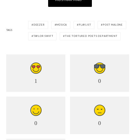
DEEZER
MÚSICA
PLAYLIST
POST MALONE
TAGS
TAYLOR SWIFT
THE TORTURED POETS DEPARTMENT
1
0
0
0