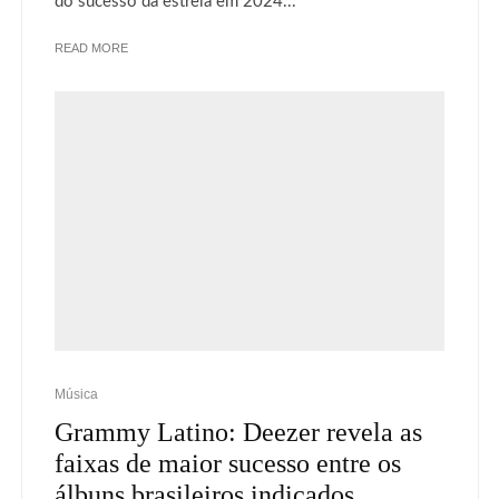
do sucesso da estreia em 2024...
READ MORE
Música
Grammy Latino: Deezer revela as
faixas de maior sucesso entre os
álbuns brasileiros indicados