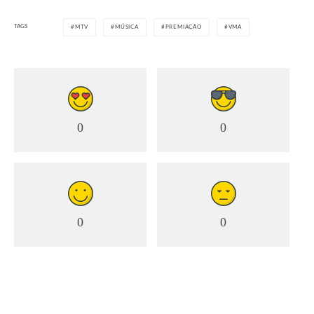
MELHORES EFEITOS VISUAIS
TAGS
MTV
MÚSICA
PREMIAÇÃO
VMA
Eminem – “Houdini” – Shady / Aftermath / Interscope Records
– Efeitos visuais por Synapse Virtual
Produção, Louise Lee, Rich Lee, Metaphysic, Flawless Post
0
0
MELHOR DIREÇÃO DE ARTE
Megan Thee Stallion – “BOA” – Hot Girl Productions –
Direção de arte por Brittany Porter
0
0
CATEGORIAS SOCIAIS:
MELHOR VÍDEO VIRAL