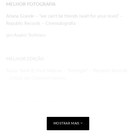
MELHOR FOTOGRAFIA
Ariana Grande – “we can’t be friends (wait for your love)” –
Republic Records – Cinematografia
por Anatol Trofimov
MELHOR EDIÇÃO
Taylor Swift ft. Post Malone – “Fortnight” – Republic Records
– Edição por Chancler Haynes
MELHOR COREOGRAFIA
Dua Lipa – “Houdini” – Warner Records – Coreografia por
Charm La’Donna
MOSTRAR MAIS