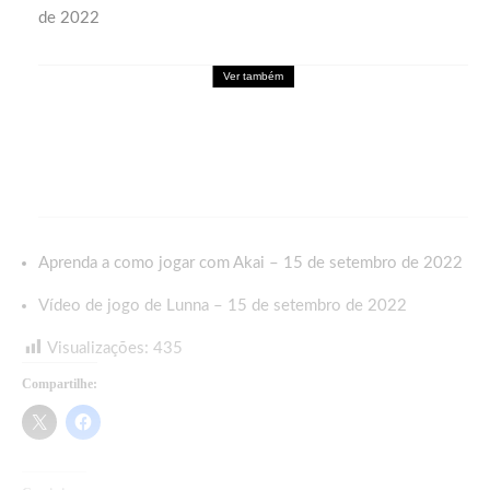
de 2022
Ver também
Games
DRAGON BALL: SPARKING! ZERO
recebe seu maior DLC, SUPER LIMIT-
BREAKING NEO, já disponível para PC e
consoles
Aprenda a como jogar com Akai – 15 de setembro de 2022
Vídeo de jogo de Lunna – 15 de setembro de 2022
Visualizações:
435
Compartilhe: