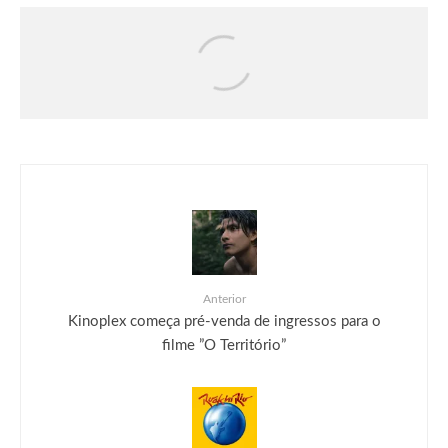
DRAGON BALL: SPARKING! ZERO
recebe seu maior DLC, SUPER LIMIT-
BREAKING NEO, já disponível para PC
e consoles
Anterior
Kinoplex começa pré-venda de ingressos para o
filme ”O Território”