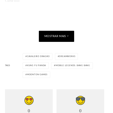
Curtir isso:
Carregando...
MOSTRAR MAIS
CAVALEIRO DRAGÃO
DREAMWORKS
TAGS
KUNG FU PANDA
MOBILE LEGENDS: BANG BANG
MOONTON GAMES
0
0