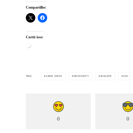
Compartilhe:
Curtir isso:
Carregando...
TAGS
GAME DRIVE
MICROSOFT
SEAGATE
SSD
0
0