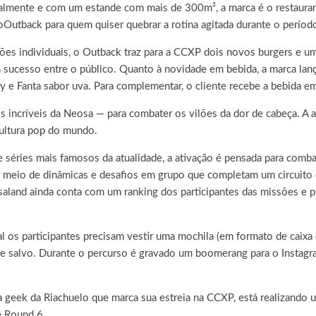
cialmente e com um estande com mais de 300m², a marca é o restauran
tback para quem quiser quebrar a rotina agitada durante o períod
es individuais, o Outback traz para a CCXP dois novos burgers e um
 sucesso entre o público. Quanto à novidade em bebida, a marca lan
y e Fanta sabor uva. Para complementar, o cliente recebe a bebida 
s incríveis da Neosa — para combater os vilões da dor de cabeça. A a
ultura pop do mundo.
 séries mais famosos da atualidade, a ativação é pensada para comba
or meio de dinâmicas e desafios em grupo que completam um circuito
eosaland ainda conta com um ranking dos participantes das missões e
l os participantes precisam vestir uma mochila (em formato de caixa
 salvo. Durante o percurso é gravado um boomerang para o Instagram
a geek da Riachuelo que marca sua estreia na CCXP, está realizando
e Round 6.