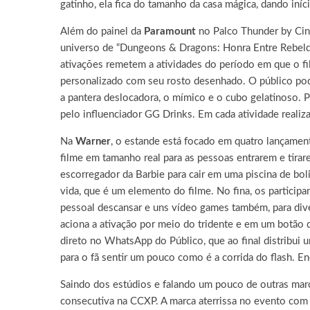
gatinho, ela fica do tamanho da casa mágica, dando iní
Além do painel da
Paramount
no Palco Thunder by Cin
universo de “Dungeons & Dragons: Honra Entre Rebelde
ativações remetem a atividades do período em que o fil
personalizado com seu rosto desenhado. O público pod
a pantera deslocadora, o mímico e o cubo gelatinoso. P
pelo influenciador GG Drinks. Em cada atividade realiza
Na
Warner
, o estande está focado em quatro lançamento
filme em tamanho real para as pessoas entrarem e tir
escorregador da Barbie para cair em uma piscina de bo
vida, que é um elemento do filme. No fina, os partici
pessoal descansar e uns vídeo games também, para div
aciona a ativação por meio do tridente e em um botão 
direto no WhatsApp do Público, que ao final distribui 
para o fã sentir um pouco como é a corrida do flash. En
Saindo dos estúdios e falando um pouco de outras ma
consecutiva na CCXP. A marca aterrissa no evento com 