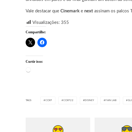
Vale destacar que
Cinemark
e
next
assinam os palcos T
Visualizações:
355
Compartilhe:
Curtir isso:
Carregando...
TAGS
CCXP
CCXP22
DISNEY
FAN LAB
GL