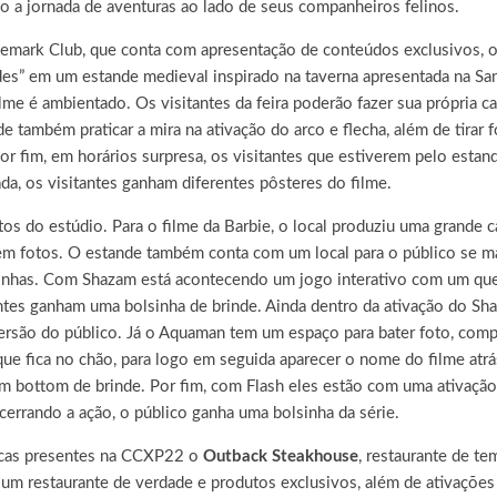
cio a jornada de aventuras ao lado de seus companheiros felinos.
emark Club, que conta com apresentação de conteúdos exclusivos, o 
s” em um estande medieval inspirado na taverna apresentada na San
me é ambientado. Os visitantes da feira poderão fazer sua própria ca
e também praticar a mira na ativação do arco e flecha, além de tir
or fim, em horários surpresa, os visitantes que estiverem pelo estan
da, os visitantes ganham diferentes pôsteres do filme.
s do estúdio. Para o filme da Barbie, o local produziu uma grande ca
arem fotos. O estande também conta com um local para o público se 
linhas. Com Shazam está acontecendo um jogo interativo com um quest
pantes ganham uma bolsinha de brinde. Ainda dentro da ativação do S
ersão do público. Já o Aquaman tem um espaço para bater foto, comp
que fica no chão, para logo em seguida aparecer o nome do filme atr
um bottom de brinde. Por fim, com Flash eles estão com uma ativação
cerrando a ação, o público ganha uma bolsinha da série.
rcas presentes na CCXP22 o
Outback Steakhouse
, restaurante de te
um restaurante de verdade e produtos exclusivos, além de ativações 