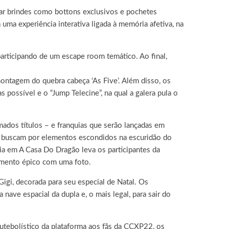
ar brindes como bottons exclusivos e pochetes
uma experiência interativa ligada à memória afetiva, na
participando de um escape room temático. Ao final,
ontagem do quebra cabeça ‘As Five’. Além disso, os
possível e o “Jump Telecine”, na qual a galera pula o
ados títulos – e franquias que serão lançadas em
 e buscam por elementos escondidos na escuridão do
ncia em A Casa Do Dragão
leva os participantes da
omento épico com uma foto.
Gigi, decorada para seu especial de Natal. Os
 nave espacial da dupla e, o mais legal, para sair do
tebolístico da plataforma aos fãs da CCXP22, os