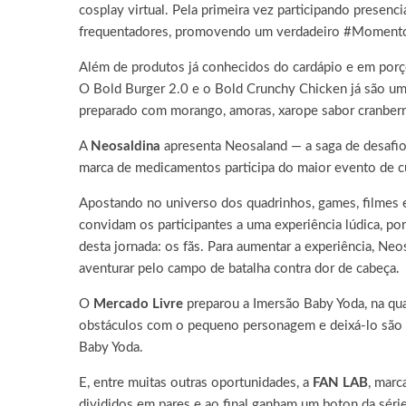
cosplay virtual. Pela primeira vez participando presen
frequentadores, promovendo um verdadeiro #MomentoOu
Além de produtos já conhecidos do cardápio e em porçõ
O Bold Burger 2.0 e o Bold Crunchy Chicken já são um
preparado com morango, amoras, xarope sabor cranberr
A
Neosaldina
apresenta Neosaland — a saga de desafio
marca de medicamentos participa do maior evento de c
Apostando no universo dos quadrinhos, games, filmes e
convidam os participantes a uma experiência lúdica, p
desta jornada: os fãs. Para aumentar a experiência, N
aventurar pelo campo de batalha contra dor de cabeça.
O
Mercado Livre
preparou a Imersão Baby Yoda, na qua
obstáculos com o pequeno personagem e deixá-lo são e
Baby Yoda.
E, entre muitas outras oportunidades, a
FAN LAB
, marc
divididos em pares e ao final ganham um boton da séri