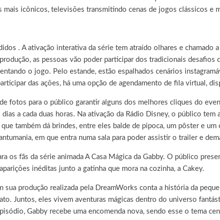
mais icônicos, televisões transmitindo cenas de jogos clássicos e m
didos . A ativação interativa da série tem atraído olhares e chamado 
rodução, as pessoas vão poder participar dos tradicionais desafios 
 comentando o jogo. Pelo estande, estão espalhados cenários instagra
ticipar das ações, há uma opção de agendamento de fila virtual, disp
 de fotos para o público garantir alguns dos melhores cliques do 
ias a cada duas horas. Na ativação da Rádio Disney, o público tem a
ue também dá brindes, entre eles balde de pipoca, um pôster e um c
umania, em que entra numa sala para poder assistir o trailer e dema
ra os fãs da série animada A Casa Mágica da Gabby. O público presen
parições inéditas junto a gatinha que mora na cozinha, a Cakey.
tem sua produção realizada pela DreamWorks conta a história da pe
Gato. Juntos, eles vivem aventuras mágicas dentro do universo fantá
pisódio, Gabby recebe uma encomenda nova, sendo esse o tema centra