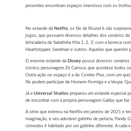
presentes encontram espaços imersivos com os troféus 
No estande da
Netflix
, os fãs de Round 6 são surpreen
jogos, que possuem diversos detalhes dos cenários da p
brincadeira da ‘batatinha frita 1, 2, 3’, com a boneca
Heartstopper, Sandman e outros. Aqueles que querem par
O enorme estande da
Disney
possui diversos cenários
icônico personagem Zé Carioca, que acontece todos os d
Outra ação no espaço é a do Combo Plus, com um quiz q
fãs podem participar de Homem-Formiga e a Vespa: Quant
Já a
Universal Studios
preparou um estande especial pa
de encontrar com a própria personagem Gabby que faz a
A série que estreou na Netflix em janeiro de 2021 e 
imaginação, e seu adorável gatinho de pelúcia, Pandy 
cômodos é habitado por um gatinho diferente. A cada e