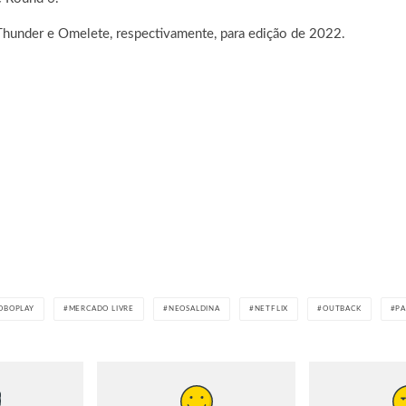
hunder e Omelete, respectivamente, para edição de 2022.
OBOPLAY
MERCADO LIVRE
NEOSALDINA
NETFLIX
OUTBACK
P