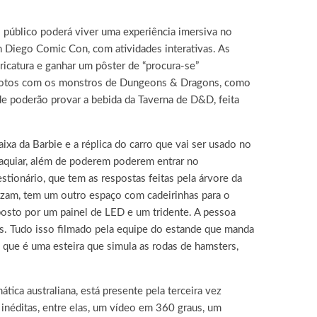
público poderá viver uma experiência imersiva no
 Diego Comic Con, com atividades interativas. As
ricatura e ganhar um pôster de “procura-se”
ar fotos com os monstros de Dungeons & Dragons, como
de poderão provar a bebida da Taverna de D&D, feita
ixa da Barbie e a réplica do carro que vai ser usado no
maquiar, além de poderem poderem entrar no
ionário, que tem as respostas feitas pela árvore da
hazam, tem um outro espaço com cadeirinhas para o
osto por um painel de LED e um tridente. A pessoa
ás. Tudo isso filmado pela equipe do estande que manda
 que é uma esteira que simula as rodas de hamsters,
mática australiana, está presente pela terceira vez
inéditas, entre elas, um vídeo em 360 graus, um