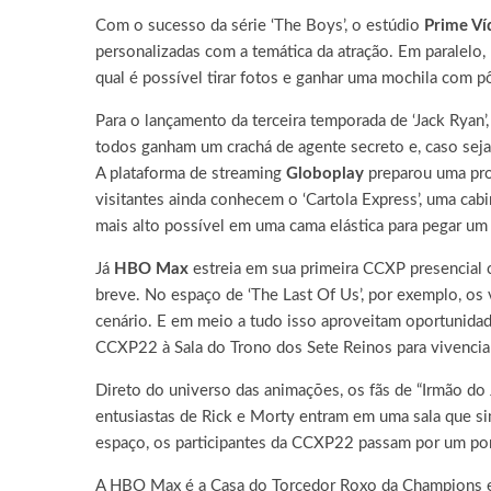
Com o sucesso da série ‘The Boys’, o estúdio
Prime V
personalizadas com a temática da atração. Em paralelo, 
qual é possível tirar fotos e ganhar uma mochila com pô
Para o lançamento da terceira temporada de ‘Jack Ryan’
todos ganham um crachá de agente secreto e, caso seja 
A plataforma de streaming
Globoplay
preparou uma pro
visitantes ainda conhecem o ‘Cartola Express’, uma cab
mais alto possível em uma cama elástica para pegar um
Já
HBO Max
estreia em sua primeira CCXP presencial 
breve. No espaço de ‘The Last Of Us’, por exemplo, os
cenário. E em meio a tudo isso aproveitam oportunidad
CCXP22 à Sala do Trono dos Sete Reinos para vivencia
Direto do universo das animações, os fãs de “Irmão do 
entusiastas de Rick e Morty entram em uma sala que simul
espaço, os participantes da CCXP22 passam por um por
A HBO Max é a Casa do Torcedor Roxo da Champions e d