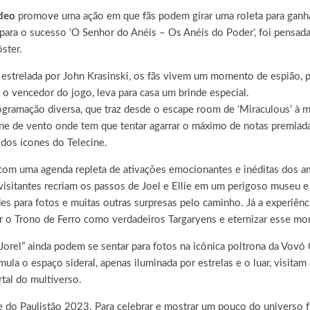
ídeo
promove uma ação em que fãs podem girar uma roleta para ganh
para o sucesso ‘O Senhor do Anéis – Os Anéis do Poder’, foi pensada 
ster.
, estrelada por John Krasinski, os fãs vivem um momento de espião, 
o vencedor do jogo, leva para casa um brinde especial.
gramação diversa, que traz desde o escape room de ‘Miraculous’ à m
ine de vento onde tem que tentar agarrar o máximo de notas premiadas 
 dos ícones do Telecine.
com uma agenda repleta de ativações emocionantes e inéditas dos am
 visitantes recriam os passos de Joel e Ellie em um perigoso museu
es para fotos e muitas outras surpresas pelo caminho. Já a experiê
r o Trono de Ferro como verdadeiros Targaryens e eternizar esse m
Jorel” ainda podem se sentar para fotos na icônica poltrona da Vovó 
a o espaço sideral, apenas iluminada por estrelas e o luar, visitam a
tal do multiverso.
o Paulistão 2023. Para celebrar e mostrar um pouco do universo fu