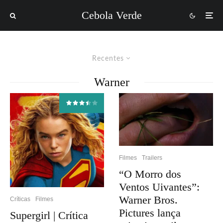
Cebola Verde
Recentes
Warner
Filmes
Trailers
“O Morro dos
Ventos Uivantes”:
Warner Bros.
Críticas
Filmes
Pictures lança
Supergirl | Crítica