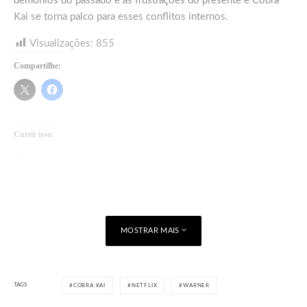
demônios do passado e as frustrações do presente e Cobra
Kai se torna palco para esses conflitos internos.
Visualizações:
855
Compartilhe:
Curtir isso:
Carregando...
MOSTRAR MAIS
TAGS
COBRA KAI
NETFLIX
WARNER