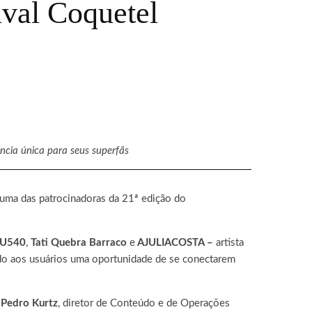
ival Coquetel
ncia única para seus superfãs
uma das patrocinadoras da 2
1ª
edição do
U540
,
Tati Quebra Barraco
e
AJULIACOSTA –
artista
do aos usuários uma oportunidade de se conectarem
m
Pedro Kurtz
, diretor de Conteúdo e de Operações