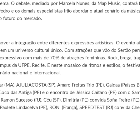
 tema. O debate, mediado por Marcela Nunes
,
da Map Music, contará 
ro e os demais especialistas irão abordar o atual cenário da música,
o futuro do mercado.
ver a integração entre diferentes expressões artísticas. O evento ai
o em um universo cultural único. Com atrações que vão do Sertão pe
xpressivo com mais de 70% de atrações femininas. Rock, brega, trap
us da UFPE, Recife. E neste mosaico de ritmos e estilos, o festival
rio nacional e internacional.
r (MA), AJULIACOSTA (SP), Amaro Freitas Trio (PE), Gaidaa (Países Bai
co das Antiga (PE) e o encontro de Jéssica Caitano (PE) com o Sa
Ramon Sucesso (RJ), Céu (SP), Dimitria (PE) convida Sofia Freire (PE),
aulete Lindacelva (PE), RONI (França), SPEEDTEST (RJ) convida Ched