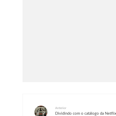
Música
O terceiro álbum de Gracie
Abrams, “Daughter From Hell”,
já está disponível
Anterior
Dividindo com o catálogo da Netflix