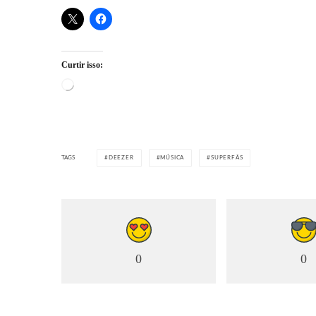
Curtir isso:
Carregando...
TAGS
DEEZER
MÚSICA
SUPERFÃS
0
0