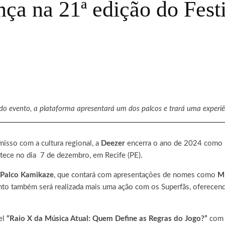
ça na 21ª edição do Fest
o evento, a plataforma apresentará um dos palcos e trará uma experiê
isso com a cultura regional
,
a
Deezer
encerra o ano de 2024 como 
ntece no dia 7 de dezembro, em Recife (PE).
Palco Kamikaze
, que contará com apresentações de nomes como
M
nto também será realizada mais uma ação com os Superfãs, oferecen
el
“Raio X da Música Atual: Quem Define as Regras do Jogo?”
co