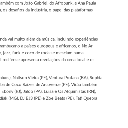
também com João Gabriel
,
do Afropunk
,
e Ana Paula
 os desafios da indústria, o papel das plataformas
nda vai muito além da música, incluindo experiências
rnambucano a países europeus e africanos, o No Ar
, jazz, funk e coco de roda se mesclam numa
 recifense apresenta revelações da cena local e os
xos), Nailson Vieira (PE), Ventura Profana (BA), Sophia
mba de Coco Raízes de Arcoverde (PE). Virão também
 Ebony (RJ), Jaloo (PA), Luísa e Os Alquimistas (RN),
iak (MG), DJ BJ3 (PE) e Zoe Beats (PE), Tati Quebra