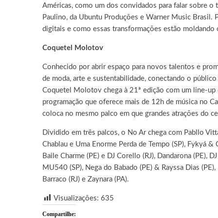
Américas, como um dos convidados para falar sobre o
Paulino, da Ubuntu Produções e Warner Music Brasil. Ped
digitais e como essas transformações estão moldando 
Coquetel Molotov
Conhecido por abrir espaço para novos talentos e promo
de moda, arte e sustentabilidade, conectando o públic
Coquetel Molotov chega à 21ª edição com um line-up e
programação que oferece mais de 12h de música no Camp
coloca no mesmo palco em que grandes atrações do cená
Dividido em três palcos, o No Ar chega com Pabllo Vitta
Chablau e Uma Enorme Perda de Tempo (SP), Fykyá & Co
Baile Charme (PE) e DJ Corello (RJ), Dandarona (PE), DJ 
MU540 (SP), Nega do Babado (PE) & Rayssa Dias (PE), P
Barraco (RJ) e Zaynara (PA).
Visualizações:
635
Compartilhe: