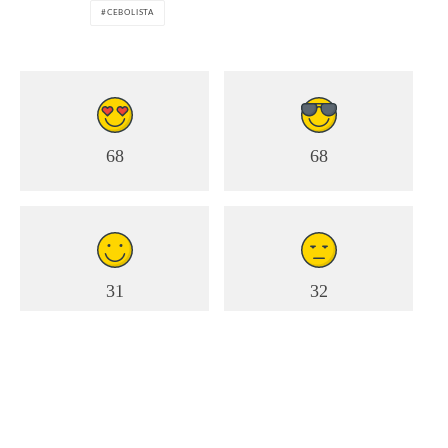
temperaturas extremas.
CEBOLISTA
6º – Fogo Fátuo
68
68
31
32
0