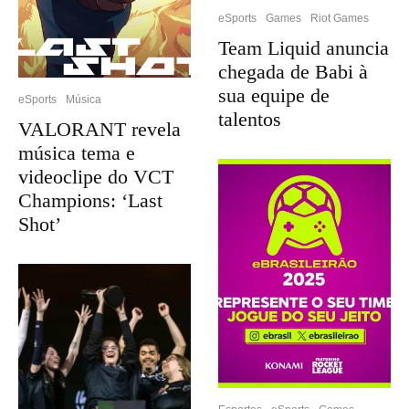
eSports
Games
Riot Games
Team Liquid anuncia
chegada de Babi à
sua equipe de
eSports
Música
talentos
VALORANT revela
música tema e
videoclipe do VCT
Champions: ‘Last
Shot’