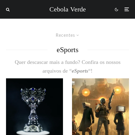
Cebola Verde
Recentes
eSports
Quer descascar mais a fundo? Confira os nossos
arquivos de “
eSports
“!