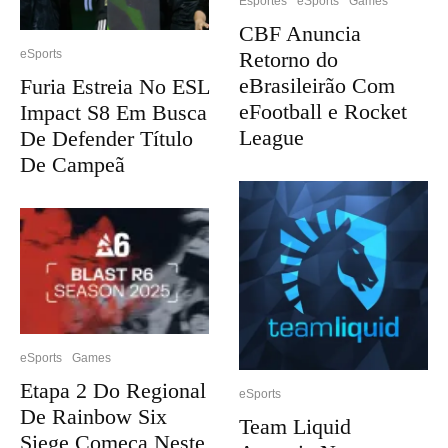
Esportes
eSports
Games
CBF Anuncia
Retorno do
eSports
eBrasileirão Com
Furia Estreia No ESL
eFootball e Rocket
Impact S8 Em Busca
League
De Defender Título
De Campeã
eSports
Games
Etapa 2 Do Regional
eSports
De Rainbow Six
Team Liquid
Siege Começa Neste