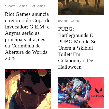
eSports
Games
Riot Games
Riot Games anuncia
o retorno da Copa do
eSports
Games
Invocador; G.E.M. e
PUBG:
Anyma serão as
Battlegrounds E
principais atrações
PUBG Mobile Se
da Cerimônia de
Unem a ‘skibidi
Abertura do Worlds
Toilet’ Em
2025
Colaboração De
Halloween