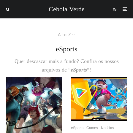
Cebola Verde
A to Z
eSports
Quer descascar mais a fundo? Confira os nossos
arquivos de “
eSports
“!
eSports
Games
Notícias