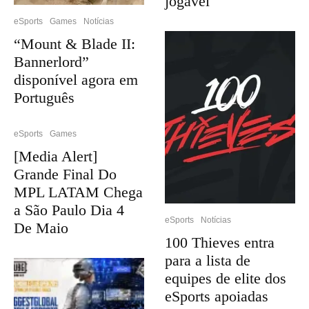
jogável
eSports
Games
Notícias
“Mount & Blade II:
Bannerlord”
disponível agora em
Português
eSports
Games
[Media Alert]
Grande Final Do
MPL LATAM Chega
a São Paulo Dia 4
eSports
Notícias
De Maio
100 Thieves entra
para a lista de
equipes de elite dos
eSports apoiadas