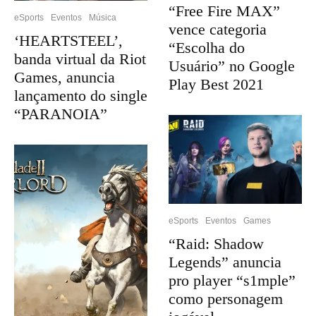
“Free Fire MAX”
eSports
Eventos
Música
vence categoria
‘HEARTSTEEL’,
“Escolha do
banda virtual da Riot
Usuário” no Google
Games, anuncia
Play Best 2021
lançamento do single
“PARANOIA”
eSports
Eventos
Games
“Raid: Shadow
Legends” anuncia
pro player “s1mple”
como personagem