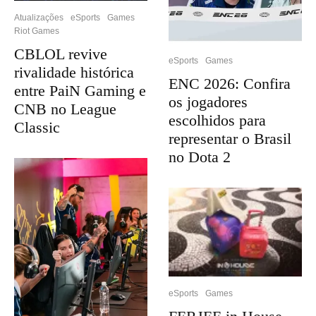
Atualizações
eSports
Games
Riot Games
CBLOL revive
eSports
Games
rivalidade histórica
ENC 2026: Confira
entre PaiN Gaming e
os jogadores
CNB no League
escolhidos para
Classic
representar o Brasil
no Dota 2
eSports
Games