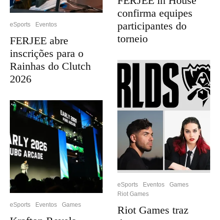
FERJEE in House
confirma equipes
participantes do
eSports
Eventos
torneio
FERJEE abre
inscrições para o
Rainhas do Clutch
2026
eSports
Eventos
Games
Riot Games
eSports
Eventos
Games
Riot Games traz