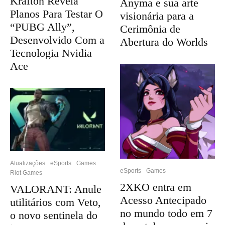
Krafton Revela
Anyma e sua arte
Planos Para Testar O
visionária para a
“PUBG Ally”,
Cerimônia de
Desenvolvido Com a
Abertura do Worlds
Tecnologia Nvidia
Ace
Atualizações
eSports
Games
eSports
Games
Riot Games
2XKO entra em
VALORANT: Anule
Acesso Antecipado
utilitários com Veto,
no mundo todo em 7
o novo sentinela do