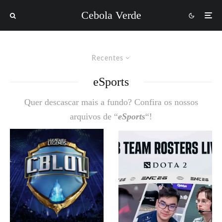
Cebola Verde
Recentes
eSports
Quer descascar mais a fundo? Confira os nossos
arquivos de “
eSports
“!