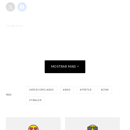
Curtir isso:
Carregando...
MOSTRAR MAIS
ATERCIOPELADOS
BIOS
PÔSTER
STAR
TAGS
TRAILER