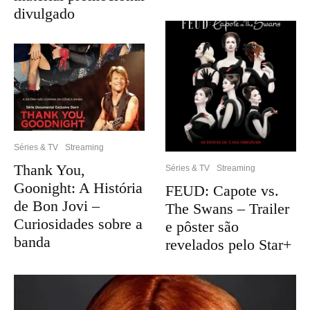
divulgado
Séries & TV
Streaming
Thank You,
Séries & TV
Streaming
Goonight: A História
FEUD: Capote vs.
de Bon Jovi –
The Swans – Trailer
Curiosidades sobre a
e pôster são
banda
revelados pelo Star+