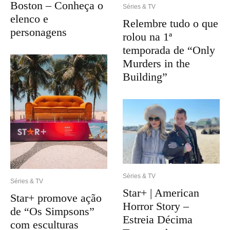
Boston – Conheça o
Séries & TV
elenco e
Relembre tudo o que
personagens
rolou na 1ª
temporada de “Only
Murders in the
Building”
Séries & TV
Séries & TV
Star+ | American
Star+ promove ação
Horror Story –
de “Os Simpsons”
Estreia Décima
com esculturas