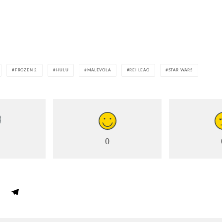
FROZEN 2
HULU
MALÉVOLA
REI LEÃO
STAR WARS
0