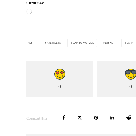
Curtir isso:
Carregando...
TAGS
AVENGERS
CAPITÃ MARVEL
DISNEY
ESPN
0
0
Compartilhar