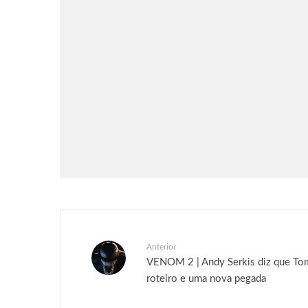
Games
Notícias
Rayman Legends Retold será
lançado em 1° de outubro
Anterior
VENOM 2 | Andy Serkis diz que Tom
roteiro e uma nova pegada