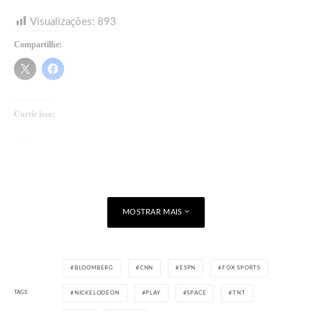
Visualizações:
893
Compartilhe:
Curtir isso:
Carregando...
MOSTRAR MAIS
BLOOMBERG
CNN
ESPN
FOX SPORTS
TAGS
NICKELODEON
PLAY
SPACE
TNT