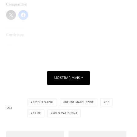
Compartilhe:
Curtir isso:
Carregando...
MOSTRAR MAIS
BESOURO AZUL
BRUNA MARQUEZINE
DC
TAGS
FILME
XOLO MARIDUENA