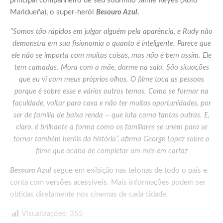
principal companheiro de seu sobrinho Jaime Reyes (Xolo
Maridueña), o super-herói
Besouro Azul.
“Somos tão rápidos em julgar alguém pela aparência, e Rudy não
demonstra em sua fisionomia o quanto é inteligente. Parece que
ele não se importa com muitas coisas, mas não é bem assim. Ele
tem camadas. Mora com a mãe, dorme na sala. São situações
que eu vi com meus próprios olhos. O filme toca as pessoas
porque é sobre esse e vários outros temas. Como se formar na
faculdade, voltar para casa e não ter muitas oportunidades, por
ser de família de baixa renda – que luta como tantas outras. E,
claro, é brilhante a forma como os familiares se unem para se
tornar também heróis da história”, afirma George Lopez sobre o
filme que acaba de completar um mês em cartaz
Besouro Azul
segue em exibição nas telonas de todo o país e
conta com
versões acessíveis
. Mais informações podem ser
obtidas diretamente nos cinemas de cada cidade.
Visualizações:
355