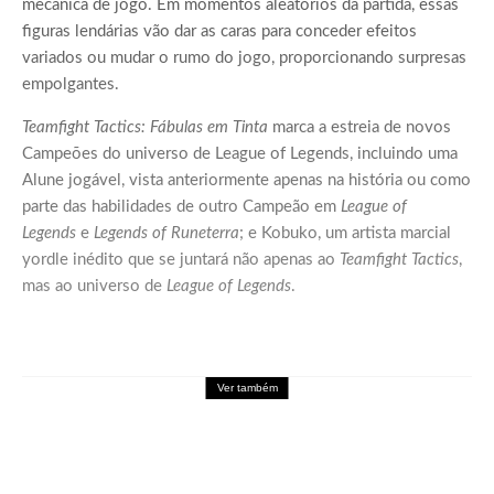
mecânica de jogo. Em momentos aleatórios da partida, essas
figuras lendárias vão dar as caras para conceder efeitos
variados ou mudar o rumo do jogo, proporcionando surpresas
empolgantes.
Teamfight Tactics: Fábulas em Tinta
marca a estreia de novos
Campeões do universo de League of Legends, incluindo uma
Alune jogável, vista anteriormente apenas na história ou como
parte das habilidades de outro Campeão em
League of
Legends
e
Legends of Runeterra
; e Kobuko, um artista marcial
yordle inédito que se juntará não apenas ao
Teamfight Tactics
,
mas ao universo de
League of Legends
.
Ver também
Games
Palworld Online: Garena leva a experiência
de Palworld para o mobile em formato
MMORPG