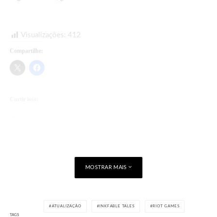
Visualizações:
412
Compartilhe:
Curtir isso:
Carregando...
MOSTRAR MAIS
ATUALIZAÇÃO
INKFABLE TALES
RIOT GAMES
TAGS