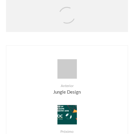
Games
Notícias
Rayman Legends Retold será lançado
em 1° de outubro
Anterior
Jungle Design
Próximo