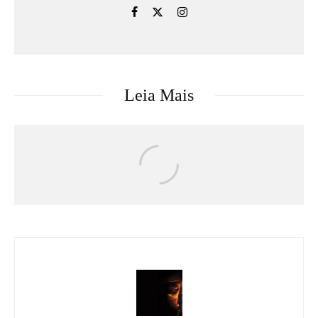
Leia Mais
Atualizações
eSports
Games
Riot Games
CBLOL revive rivalidade histórica entre
PaiN Gaming e CNB no League Classic