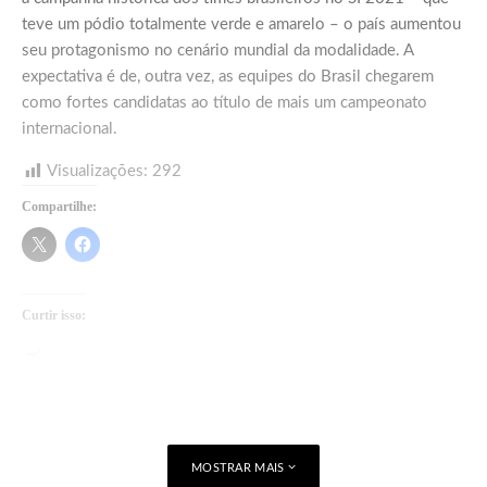
teve um pódio totalmente verde e amarelo – o país aumentou
seu protagonismo no cenário mundial da modalidade. A
expectativa é de, outra vez, as equipes do Brasil chegarem
como fortes candidatas ao título de mais um campeonato
internacional.
Visualizações:
292
Compartilhe:
Curtir isso:
Carregando...
MOSTRAR MAIS