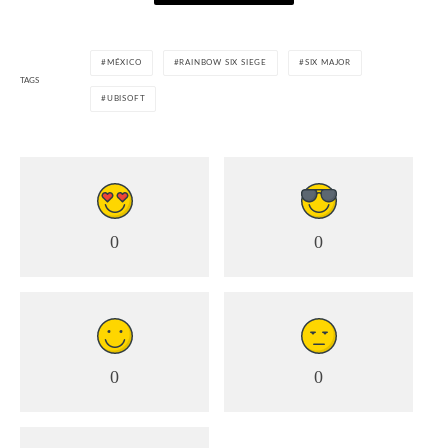
MÉXICO
RAINBOW SIX SIEGE
SIX MAJOR
TAGS
UBISOFT
0
0
0
0