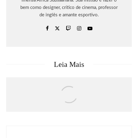
imensa África Subsaariana. Sua missão é fazer o
bem como designer, crítico de cinema, professor
de inglês e amante esportivo.
Leia Mais
Música
Tecnologia
Samsung dá até 3 meses de Spotify
Premium na compra dos novos Galaxy A