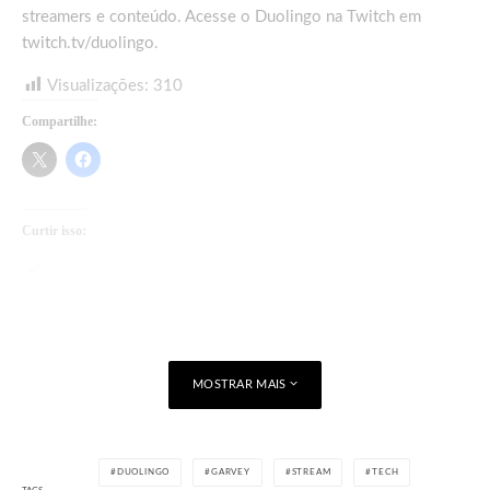
streamers e conteúdo. Acesse o Duolingo na Twitch em
twitch.tv/duolingo
.
Visualizações:
310
Compartilhe:
Curtir isso:
Carregando...
MOSTRAR MAIS
DUOLINGO
GARVEY
STREAM
TECH