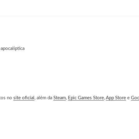
-apocalíptica
rtos no
site oficial
, além da
Steam
,
Epic Games Store
,
App Store
e
Goo