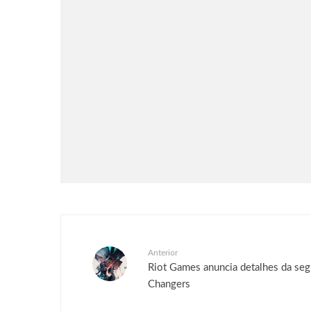
Games
DRAGON BALL: SPARKING!
ZERO recebe seu maior DLC,
SUPER LIMIT-BREAKING
NEO, já disponível para PC e
consoles
Anterior
Riot Games anuncia detalhes da se
Changers