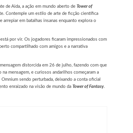
nte de Aida, a ação em mundo aberto de
Tower of
. Contemple um estilo de arte de ficção científica
 arrepiar em batalhas insanas enquanto explora o
 está por vir. Os jogadores ficaram impressionados com
erto compartilhado com amigos e a narrativa
 mensagem distorcida em 26 de julho, fazendo com que
to na mensagem, e curiosos andarilhos começaram a
e Omnium sendo perturbada, deixando a conta oficial
vento enraizado na visão de mundo da
Tower of Fantasy
.
ING NEO, já disponível para PC e