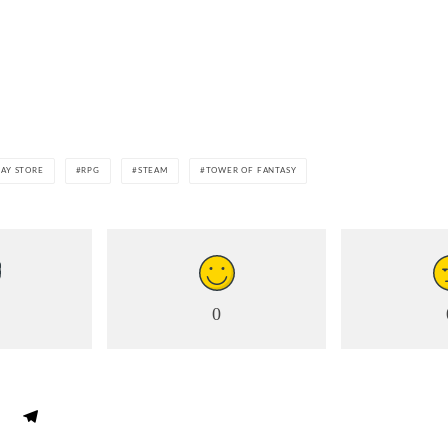
LAY STORE
RPG
STEAM
TOWER OF FANTASY
0