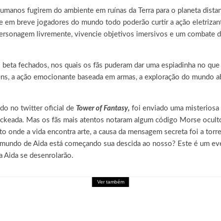
umanos fugirem do ambiente em ruínas da Terra para o planeta dista
em breve jogadores do mundo todo poderão curtir a ação eletrizante
ersonagem livremente, vivencie objetivos imersivos e um combate de
 beta fechados, nos quais os fãs puderam dar uma espiadinha no que
ns, a ação emocionante baseada em armas, a exploração do mundo ab
o no twitter oficial de
Tower of Fantasy
,
foi enviado uma misteriosa
 hackeada. Mas os fãs mais atentos notaram algum código Morse ocul
 onde a vida encontra arte, a causa da mensagem secreta foi a torr
o mundo de Aida está começando sua descida ao nosso? Este é um e
a Aida se desenrolarão.
Ver também
 ZERO recebe seu maior DLC, SUPER LIMIT-BREAK