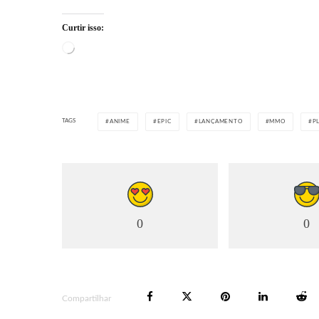
Curtir isso:
Carregando...
TAGS
ANIME
EPIC
LANÇAMENTO
MMO
P
0
0
Compartilhar