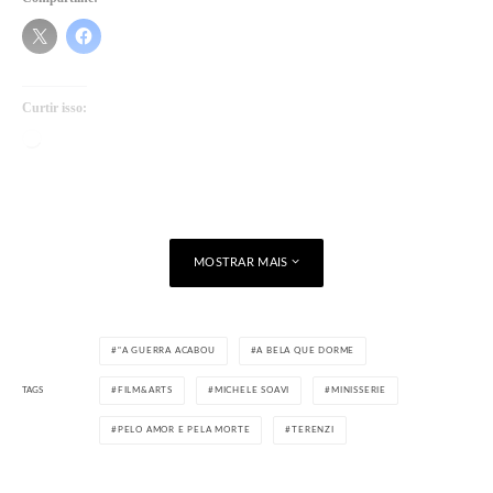
Curtir isso:
Carregando...
MOSTRAR MAIS
"A GUERRA ACABOU
A BELA QUE DORME
TAGS
FILM&ARTS
MICHELE SOAVI
MINISSERIE
PELO AMOR E PELA MORTE
TERENZI