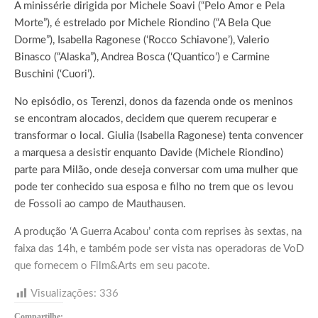
A minissérie dirigida por Michele Soavi (“Pelo Amor e Pela
Morte”), é estrelado por Michele Riondino (“A Bela Que
Dorme”), Isabella Ragonese (‘Rocco Schiavone’), Valerio
Binasco (“Alaska”), Andrea Bosca (‘Quantico’) e Carmine
Buschini (‘Cuori’).
No episódio, os Terenzi, donos da fazenda onde os meninos
se encontram alocados, decidem que querem recuperar e
transformar o local. Giulia (Isabella Ragonese) tenta convencer
a marquesa a desistir enquanto Davide (Michele Riondino)
parte para Milão, onde deseja conversar com uma mulher que
pode ter conhecido sua esposa e filho no trem que os levou
de Fossoli ao campo de Mauthausen.
A produção ‘A Guerra Acabou’ conta com reprises às sextas, na
faixa das 14h, e também pode ser vista nas operadoras de VoD
que fornecem o Film&Arts em seu pacote.
Visualizações:
336
Compartilhe: