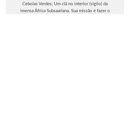
Cebolas Verdes; Um clã no interior (sigilo) da
imensa África Subsaariana. Sua missão é fazer o
bem como designer, crítico de cinema, professor
de inglês e amante esportivo.
Leia Mais
Atualizações
eSports
Games
Riot Games
CBLOL revive rivalidade histórica entre
PaiN Gaming e CNB no League Classic