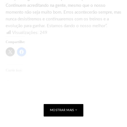
Continuem acreditando na gente, mesmo que o nosso
momento não seja muito bom. Erros acontecerão sempre, mas
nunca desistiremos e continuaremos com os treinos e a
evolução para ganhar. Estamos dando o nosso melhor”.
Visualizações:
249
Compartilhe:
Curtir isso:
Carregando...
MOSTRAR MAIS