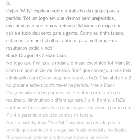
3.
Dyjair “Mity” explicou sobre o trabalho da equipe para a
partida: “Foi um jogo em que viemos bem preparados,
executamos o que temos treinado. Sabíamos o mapa que
cairia e tudo deu certo para a gente. Como eu tinha falado,
estamos com um trabalho contínuo para melhorar, e os
resultados estão vindo”.
Black Dragon 4×7 FaZe Clan
No jogo que finalizou a rodada, o mapa escolhido foi Mansão.
Com um bom início de Ronaldo “ion”, que conseguiu uma bela
eliminação com C4 no segundo round, a FaZe Clan abriu 5 a 2
no placar e estava confortável na partida. Mas a Black
Dragons não se deu por vencida e tentou correr atrás do
resultado, diminuindo a diferença para 5 a 4. Porém, a FaZe
continuou fria e após dois bons ataques finalizou a partida em
7 a 4 e garantiu mais três pontos na tabela.
Após a partida, João “YooNah” mandou um recado para a
torcida que sonha com a vaga nas finais mundiais, no Japão:
“Eu queria agradecer a todos que torcem pela FaZe.