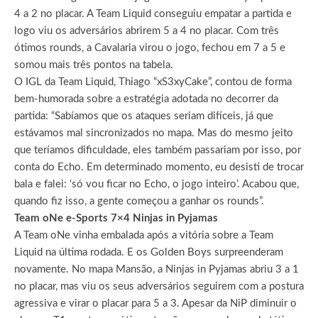
4 a 2 no placar. A Team Liquid conseguiu empatar a partida e
logo viu os adversários abrirem 5 a 4 no placar. Com três
ótimos rounds, a Cavalaria virou o jogo, fechou em 7 a 5 e
somou mais três pontos na tabela.
O IGL da Team Liquid, Thiago “xS3xyCake”, contou de forma
bem-humorada sobre a estratégia adotada no decorrer da
partida: “Sabíamos que os ataques seriam difíceis, já que
estávamos mal sincronizados no mapa. Mas do mesmo jeito
que teríamos dificuldade, eles também passariam por isso, por
conta do Echo. Em determinado momento, eu desisti de trocar
bala e falei: ‘só vou ficar no Echo, o jogo inteiro’. Acabou que,
quando fiz isso, a gente começou a ganhar os rounds”.
Team oNe e-Sports 7×4 Ninjas in Pyjamas
A Team oNe vinha embalada após a vitória sobre a Team
Liquid na última rodada. E os Golden Boys surpreenderam
novamente. No mapa Mansão, a Ninjas in Pyjamas abriu 3 a 1
no placar, mas viu os seus adversários seguirem com a postura
agressiva e virar o placar para 5 a 3. Apesar da NiP diminuir o