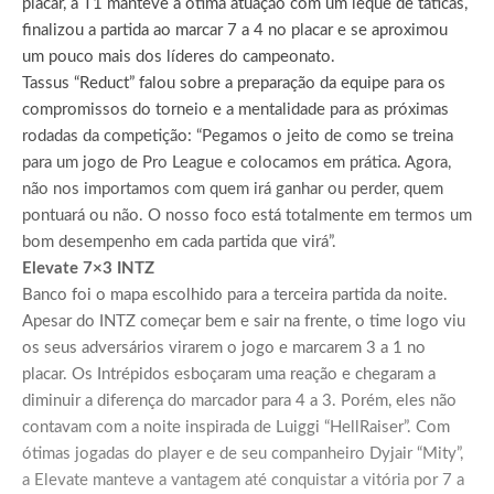
placar, a T1 manteve a ótima atuação com um leque de táticas,
finalizou a partida ao marcar 7 a 4 no placar e se aproximou
um pouco mais dos líderes do campeonato.
Tassus “Reduct” falou sobre a preparação da equipe para os
compromissos do torneio e a mentalidade para as próximas
rodadas da competição: “Pegamos o jeito de como se treina
para um jogo de Pro League e colocamos em prática. Agora,
não nos importamos com quem irá ganhar ou perder, quem
pontuará ou não. O nosso foco está totalmente em termos um
bom desempenho em cada partida que virá”.
Elevate 7×3 INTZ
Banco foi o mapa escolhido para a terceira partida da noite.
Apesar do INTZ começar bem e sair na frente, o time logo viu
os seus adversários virarem o jogo e marcarem 3 a 1 no
placar. Os Intrépidos esboçaram uma reação e chegaram a
diminuir a diferença do marcador para 4 a 3. Porém, eles não
contavam com a noite inspirada de Luiggi “HellRaiser”. Com
ótimas jogadas do player e de seu companheiro Dyjair “Mity”,
a Elevate manteve a vantagem até conquistar a vitória por 7 a