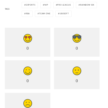
ESPORTS
NIP
PRO LEAGUE
RAINBOW SIX
TAGS
RB6
TEAM ONE
UBISOFT
0
0
0
0