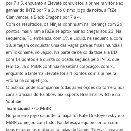
por 7 a 5, enquanto a Elevate conquistou a primeira vitória ao
ganhar do INTZ por 7 a 3. No último jogo da noite, a FaZe
Clan venceu a Black Dragons por 7 a 4.
Com os resultados, os Ninjas continuam na liderança com 26
pontos, mas viram a FaZe se aproximar ao chegar aos 23. Na
sequência, T1 embalada, com 19, e Liquid, na sequência, com
18, almejam conquistar uma das vagas para as finais mundiais
em Tokoname, no Japão. Na parte de baixo da tabela, a BD
com 14 pontos é a quinta colocada, seguida pelo INTZ, que
tem 12. Já o MiBR continua na sétima colocação, com 7,
enquanto a lanterna Elevate foi a 4 pontos com a primeira
vitória na competição.
O público pôde acompanhar todas as emoções do torneio nos
canais oficiais do Rainbow Six Esports Brasil na
Twitch
e no
YouTube
.
Team Liquid 7×5 MiBR
No primeiro jogo da noite, o mapa foi Kafe Dostoyesvsky e o
MiBR começou com tudo. Na defesa, a equipe contou com
boas estratégias e ótimas jogadas de Daniel “Novys” para abrir