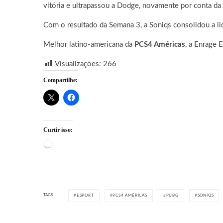
vitória e ultrapassou a Dodge, novamente por conta da
Com o resultado da Semana 3, a Soniqs consolidou a lid
Melhor latino-americana da
PCS4 Américas
, a Enrage 
Visualizações:
266
Compartilhe:
Curtir isso:
Carregando...
TAGS
ESPORT
PCS4 AMÉRICAS
PUBG
SONIQS