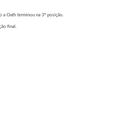
to a Oath terminou na 3ª posição.
ão final.