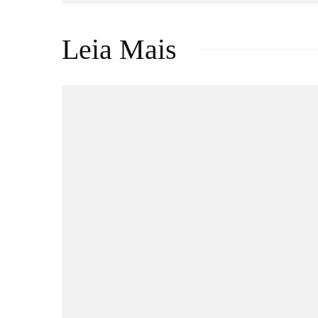
Leia Mais
Atualizações
eSports
Games
Riot Games
CBLOL revive rivalidade