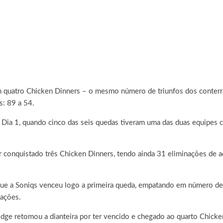
 quatro Chicken Dinners – o mesmo número de triunfos dos conterrân
s: 89 a 54.
o Dia 1, quando cinco das seis quedas tiveram uma das duas equip
 conquistado três Chicken Dinners, tendo ainda 31 eliminações de ad
ue a Soniqs venceu logo a primeira queda, empatando em número de 
nações.
Dodge retomou a dianteira por ter vencido e chegado ao quarto Chick