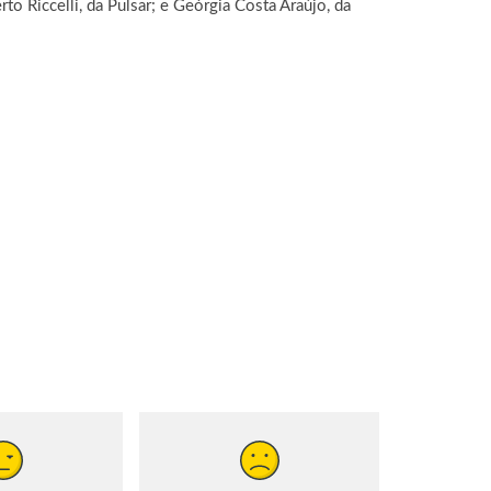
o Riccelli, da Pulsar; e Geórgia Costa Araújo, da