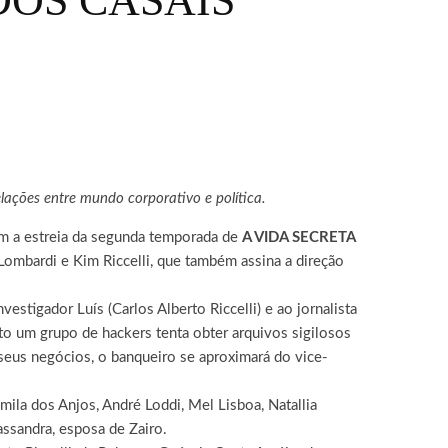
 DOS CASAIS’
elações entre mundo corporativo e política.
om a estreia da segunda temporada de
A VIDA SECRETA
 Lombardi e Kim Riccelli, que também assina a direção
vestigador Luís (Carlos Alberto Riccelli) e ao jornalista
nto um grupo de hackers tenta obter arquivos sigilosos
seus negócios, o banqueiro se aproximará do vice-
ila dos Anjos, André Loddi, Mel Lisboa, Natallia
ssandra, esposa de Zairo.