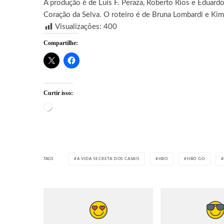
A produção é de Luis F. Peraza, Roberto Rios e Eduardo
Coração da Selva. O roteiro é de Bruna Lombardi e Kim R
Visualizações:
400
Compartilhe:
Curtir isso:
Carregando...
TAGS
A VIDA SECRETA DOS CASAIS
HBO
HBO GO