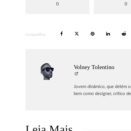
0
0
Compartilhar
Volney Tolentino
Jovem dinâmico, que detém o p
bem como designer, crítico de
Leia Mais