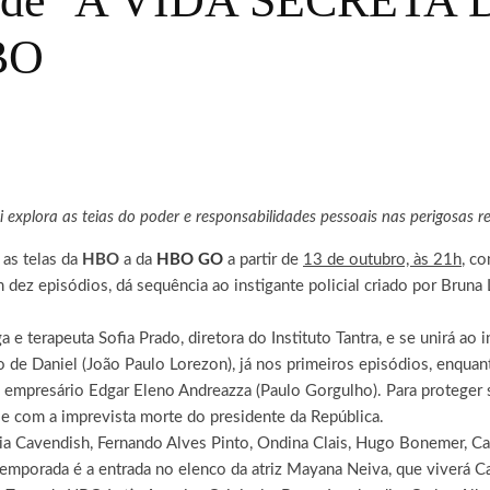
a de ‘A VIDA SECRETA
HBO
i explora as teias do poder e responsabilidades pessoais nas perigosas r
as telas da
HBO
a da
HBO GO
a partir de
13 de outubro, às 21h
, c
 dez episódios, dá sequência ao instigante policial criado por Bruna
e terapeuta Sofia Prado, diretora do Instituto Tantra, e se unirá ao in
to de Daniel (João Paulo Lorezon), já nos primeiros episódios, enqua
empresário Edgar Eleno Andreazza (Paulo Gorgulho). Para proteger 
e com a imprevista morte do presidente da República.
a Cavendish, Fernando Alves Pinto, Ondina Clais, Hugo Bonemer, Cam
mporada é a entrada no elenco da atriz Mayana Neiva, que viverá Ca