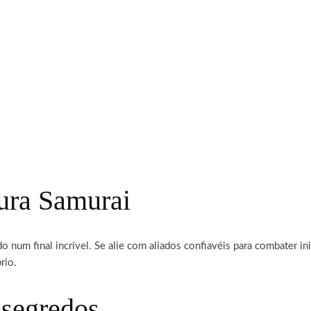
tura Samurai
o num final incrível. Se alie com aliados confiavéis para combater 
rio.
 segredos