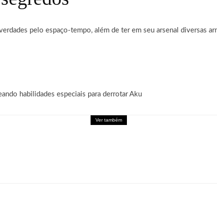
erdades pelo espaço-tempo, além de ter em seu arsenal diversas ar
ando habilidades especiais para derrotar Aku
Ver também
leva a experiência de Palworld para o mobile em fo