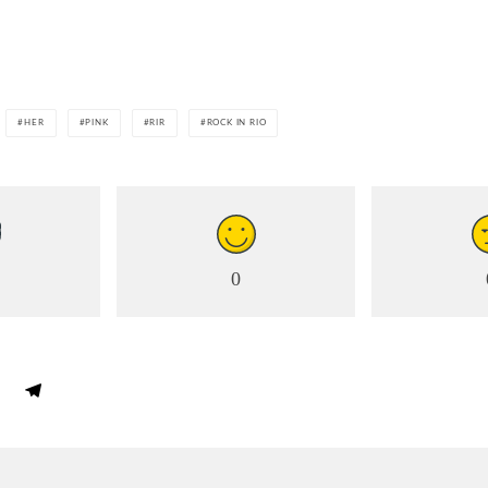
HER
PINK
RIR
ROCK IN RIO
0