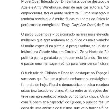
Move Over, liderada por Dri Santana, que se destacou 
Adele e Amy Winehouse, além de músicas autorais. “Qua
empoderadas, fiquei muito satisfeita. É uma sensação i
também revela que é muito fã das mulheres do Palco M
performance enérgica de ‘Dogs Days Are Over’, de Flore
O palco Supernova – posicionado na área mais elevada
mulheres que apresentaram ao público os mais variado
fã muito especial na plateia. A pesquisadora, colunista
infância na Cidade Alta, em Cordovil, Zona Norte do Ri
política para a garotada com quem está falando. Ter es
e passar uma mensagem sólida para fazer pensar”, diss
O funk raiz de Cidinho e Doca foi destaque no Espaço 
sucessos que fizeram a plateia embarcar na nostalgia 
foi o dia de hoje. Plural e democrático, o palco receb
urban jazz
tocado ao piano. Ainda entre as atrações de
teve sua apresentação adiada por conta da chuva. Os 
com “Bohemian Rhapsody”, do Queen, o público fez um 
dona de uma agência de turismo, que veio trazer a filha