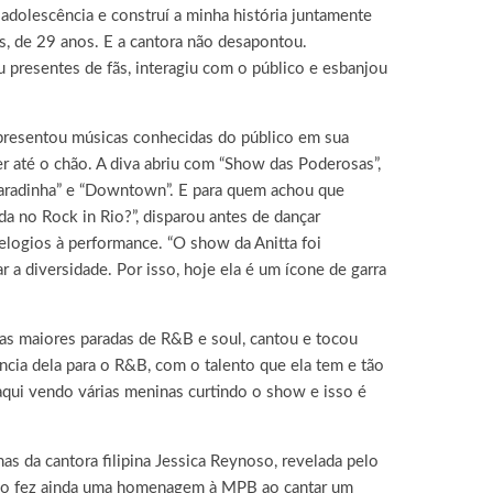
a adolescência e construí a minha história juntamente
s, de 29 anos. E a cantora não desapontou.
 presentes de fãs, interagiu com o público e esbanjou
 apresentou músicas conhecidas do público em sua
er até o chão. A diva abriu com “Show das Poderosas”,
“Paradinha” e “Downtown”. E para quem achou que
da no Rock in Rio?”, disparou antes de dançar
elogios à performance. “O show da Anitta foi
r a diversidade. Por isso, hoje ela é um ícone de garra
 das maiores paradas de R&B e soul, cantou e tocou
ância dela para o R&B, com o talento que ela tem e tão
aqui vendo várias meninas curtindo o show e isso é
s da cantora filipina Jessica Reynoso, revelada pelo
grupo fez ainda uma homenagem à MPB ao cantar um