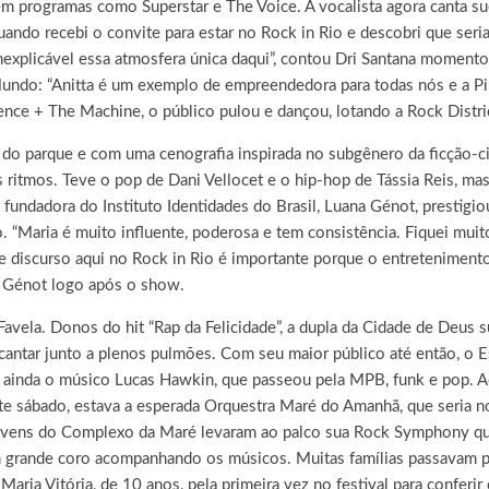
em programas como Superstar e The Voice. A vocalista agora canta s
ndo recebi o convite para estar no Rock in Rio e descobri que seria
nexplicável essa atmosfera única daqui”, contou Dri Santana momentos
undo: “Anitta é um exemplo de empreendedora para todas nós e a Pi
nce + The Machine, o público pulou e dançou, lotando a Rock Distric
 do parque e com uma cenografia inspirada no subgênero da ficção-
s ritmos. Teve o pop de Dani Vellocet e o hip-hop de Tássia Reis, 
 e fundadora do Instituto Identidades do Brasil, Luana Génot, prestig
o. “Maria é muito influente, poderosa e tem consistência. Fiquei mui
se discurso aqui no Rock in Rio é importante porque o entreteniment
e Génot logo após o show.
Favela. Donos do hit “Rap da Felicidade”, a dupla da Cidade de Deus
e cantar junto a plenos pulmões. Com seu maior público até então, o
eu ainda o músico Lucas Hawkin, que passeou pela MPB, funk e pop. Ao
ste sábado, estava a esperada Orquestra Maré do Amanhã, que seria 
jovens do Complexo da Maré levaram ao palco sua Rock Symphony que
grande coro acompanhando os músicos. Muitas famílias passavam para
 Maria Vitória, de 10 anos, pela primeira vez no festival para conferi