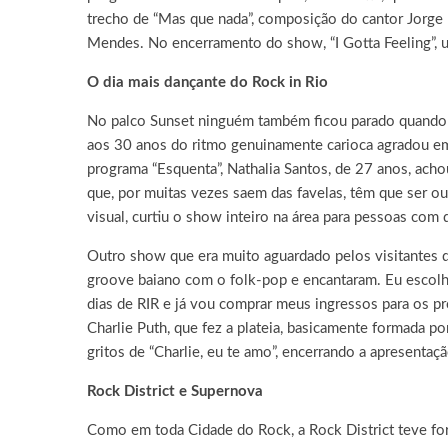
trecho de “Mas que nada”, composição do cantor Jorge B
Mendes. No encerramento do show, “I Gotta Feeling”, u
O dia mais dançante do Rock in Rio
No palco Sunset ninguém também ficou parado quando 
aos 30 anos do ritmo genuinamente carioca agradou em 
programa “Esquenta”, Nathalia Santos, de 27 anos, ach
que, por muitas vezes saem das favelas, têm que ser ou
visual, curtiu o show inteiro na área para pessoas com
Outro show que era muito aguardado pelos visitantes d
groove baiano com o folk-pop e encantaram. Eu escolhi
dias de RIR e já vou comprar meus ingressos para os pró
Charlie Puth, que fez a plateia, basicamente formada po
gritos de “Charlie, eu te amo”, encerrando a apresenta
Rock District e Supernova
Como em toda Cidade do Rock, a Rock District teve for