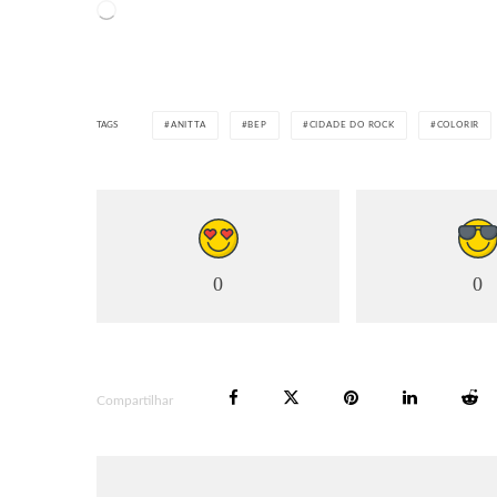
Carregando...
TAGS
ANITTA
BEP
CIDADE DO ROCK
COLORIR
0
0
Compartilhar