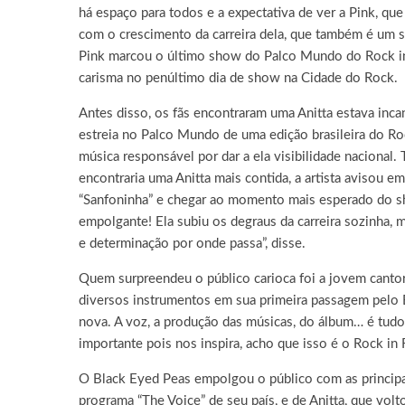
há espaço para todos e a expectativa de ver a Pink, que
com o crescimento da carreira dela, que também é um s
Pink marcou o último show do Palco Mundo do Rock in R
carisma no penúltimo dia de show na Cidade do Rock.
Antes disso, os fãs encontraram uma Anitta estava inc
estreia no Palco Mundo de uma edição brasileira do Roc
música responsável por dar a ela visibilidade naciona
encontraria uma Anitta mais contida, a artista avisou 
“Sanfoninha” e chegar ao momento mais esperado do sho
empolgante! Ela subiu os degraus da carreira sozinha, m
e determinação por onde passa”, disse.
Quem surpreendeu o público carioca foi a jovem cantora
diversos instrumentos em sua primeira passagem pelo Bra
nova. A voz, a produção das músicas, do álbum… é tudo
importante pois nos inspira, acho que isso é o Rock in 
O Black Eyed Peas empolgou o público com as principais
programa “The Voice” de seu país, e de Anitta, que vo