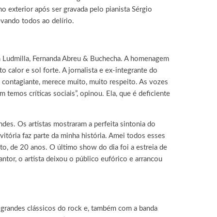
o exterior após ser gravada pelo pianista Sérgio
vando todos ao delírio.
m Ludmilla, Fernanda Abreu & Buchecha. A homenagem
alor e sol forte. A jornalista e ex-integrante do
e contagiante, merece muito, muito respeito. As vozes
emos críticas sociais”, opinou. Ela, que é deficiente
es. Os artistas mostraram a perfeita sintonia do
tória faz parte da minha história. Amei todos esses
to, de 20 anos. O último show do dia foi a estreia de
ntor, o artista deixou o público eufórico e arrancou
o grandes clássicos do rock e, também com a banda