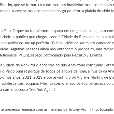
en Jor, que se tornou uma das músicas brasileiras mais conhecidas n
m dos sucessos mais conhecidos do grupo, tirou a plateia do chão le
a Funk Orquestra transformou espaço em um grande baile junto co
cheio o público que chegou cedo à Cidade do Rock, em meio a muito c
ou a escolha do
line-up
perfeita. “O funk, além de ser muito dançante 
vidas. Algumas pessoas ainda não entendem o propósito, mas também t
 deficiência (PCDs), espaço patrocinado pela PepsiCo / Doritos.
a Cidade do Rock foi o encontro do duo Anavitória com Saulo Fernand
 o Palco Sunset porque de todos os shows de hoje, a música da Anavi
ximos anos, 2021, 2023 e por aí vai!”, vibrou Viviane Martins de Bri
r adolescentes, suspirar. Mesmo com o atraso da equipe técnica do ca
ção com o sucesso “See You Again”.
te presença feminina com as meninas da Tritony Violin Trio, tocand