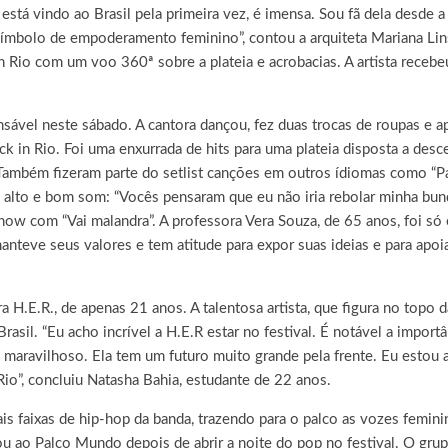
 está vindo ao Brasil pela primeira vez, é imensa. Sou fã dela desde 
ímbolo de empoderamento feminino”, contou a arquiteta Mariana Lin
io com um voo 360ª sobre a plateia e acrobacias. A artista recebeu
ansável neste sábado. A cantora dançou, fez duas trocas de roupas e
k in Rio. Foi uma enxurrada de hits para uma plateia disposta a desc
l. Também fizeram parte do setlist canções em outros ídiomas como 
em alto e bom som: “Vocês pensaram que eu não iria rebolar minha bun
w com “Vai malandra”. A professora Vera Souza, de 65 anos, foi só 
anteve seus valores e tem atitude para expor suas ideias e para apoia
 H.E.R., de apenas 21 anos. A talentosa artista, que figura no topo
sil. “Eu acho incrível a H.E.R estar no festival. É notável a import
 maravilhoso. Ela tem um futuro muito grande pela frente. Eu estou 
Rio”, concluiu Natasha Bahia, estudante de 22 anos.
 faixas de hip-hop da banda, trazendo para o palco as vozes feminina
ltou ao Palco Mundo depois de abrir a noite do pop no festival. O 