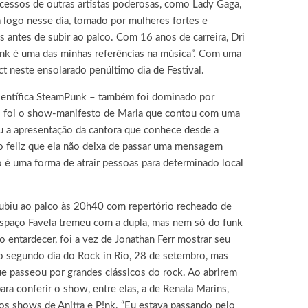
ucessos de outras artistas poderosas, como Lady Gaga,
 logo nesse dia, tomado por mulheres fortes e
 antes de subir ao palco. Com 16 anos de carreira, Dri
nk é uma das minhas referências na música”. Com uma
t neste ensolarado penúltimo dia de Festival.
científica SteamPunk – também foi dominado por
mas foi o show-manifesto de Maria que contou com uma
iou a apresentação da cantora que conhece desde a
to feliz que ela não deixa de passar uma mensagem
o é uma forma de atrair pessoas para determinado local
 subiu ao palco às 20h40 com repertório recheado de
 Espaço Favela tremeu com a dupla, mas nem só do funk
 entardecer, foi a vez de Jonathan Ferr mostrar seu
no segundo dia do Rock in Rio, 28 de setembro, mas
 passeou por grandes clássicos do rock. Ao abrirem
 conferir o show, entre elas, a de Renata Marins,
r os shows de Anitta e P!nk. “Eu estava passando pelo