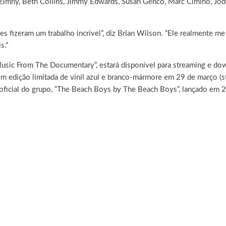
Zimny, Beth Collins, Jimmy Edwards, Susan Genco, Marc Cimino, Jod
s fizeram um trabalho incrível”, diz Brian Wilson. “Ele realmente me
s.”
 Music From The Documentary”, estará disponível para streaming e d
 em edição limitada de vinil azul e branco-mármore em 29 de março 
o oficial do grupo, “The Beach Boys by The Beach Boys”, lançado em 2