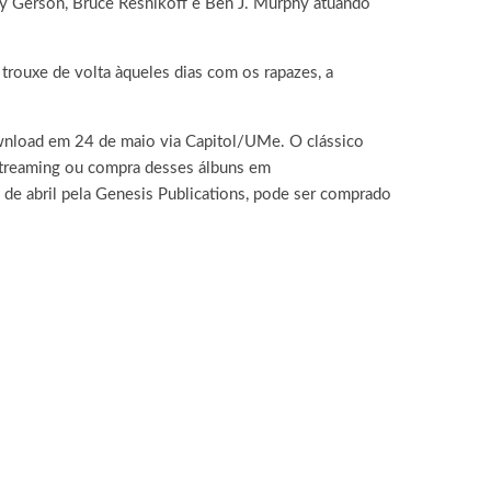
y Gerson, Bruce Resnikoff e Ben J. Murphy atuando
 trouxe de volta àqueles dias com os rapazes, a
ownload em 24 de maio via Capitol/UMe. O clássico
(streaming ou compra desses álbuns em
 de abril pela Genesis Publications, pode ser comprado