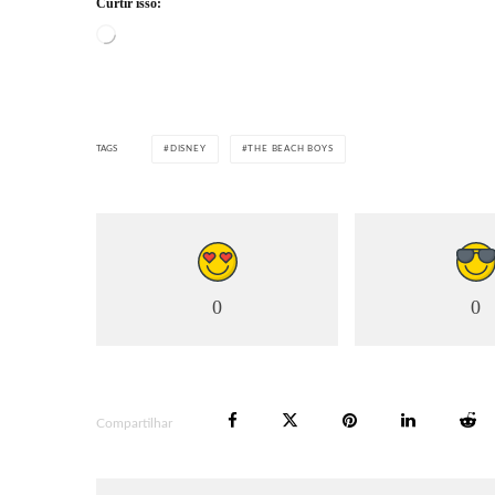
Curtir isso:
Carregando...
TAGS
DISNEY
THE BEACH BOYS
0
0
Compartilhar