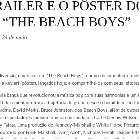
AILER E O PÔSTER D
“THE BEACH BOYS”
m 24 de maio
diversão, diversão com “The Beach Boys”, o novo documentário trans
 a key art (pôster), lançados hoje, e compartilhe-os com seus leitore
ria banda que revolucionou a música pop com suas harmonias e um s
O documentário traça a trajetória do grupo desde o humilde início fa
Jardine, David Marks, Bruce Johnston, dos Beach Boys, além de out
 espectadores também ouvirão os saudosos Carl e Dennis Wilson em 
ky Fataar. Uma produção de Kennedy/Marshall e White Horse Pictures,
zido por Frank Marshall, Irving Azoff, Nicholas Ferrall, Jeanne Elfa