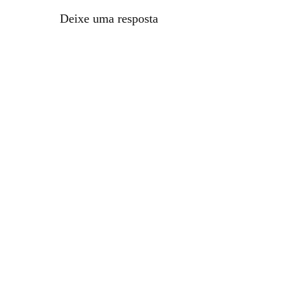
Deixe uma resposta
© 2026 Cebola Verde® | Versão 6.0.1 Todos os seus direitos reserva