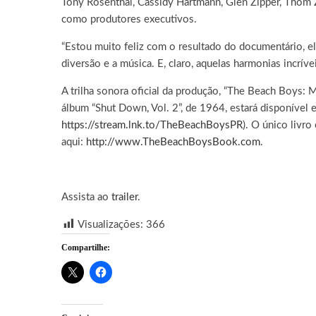
Tony Rosenthal, Cassidy Hartmann, Glen Zipper, Thom 
como produtores executivos.
“Estou muito feliz com o resultado do documentário, ele
diversão e a música. E, claro, aquelas harmonias incrívei
A trilha sonora oficial da produção, “The Beach Boys:
álbum “Shut Down, Vol. 2”, de 1964, estará disponível
https://stream.lnk.to/TheBeachBoysPR
). O único livr
aqui:
http://www.TheBeachBoysBook.com
.
Assista ao
trailer
.
Visualizações:
366
Compartilhe: