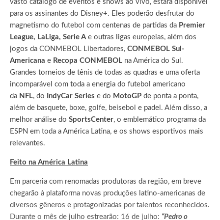
vasto catálogo de eventos e shows ao vivo, estará disponível
para os assinantes do Disney+. Eles poderão desfrutar do
magnetismo do futebol com centenas de partidas da
Premier
League, LaLiga, Serie A
e outras ligas europeias, além dos
jogos da CONMEBOL Libertadores,
CONMEBOL Sul-
Americana
e
Recopa CONMEBOL
na América do Sul.
Grandes torneios de tênis de todas as quadras e uma oferta
incomparável com toda a energia do futebol americano
da
NFL
, do
IndyCar Series
e do
MotoGP
de ponta a ponta,
além de basquete, boxe, golfe, beisebol e padel. Além disso, a
melhor análise do
SportsCenter
, o emblemático programa da
ESPN em toda a América Latina, e os shows esportivos mais
relevantes.
Feito na América Latina
Em parceria com renomadas produtoras da região, em breve
chegarão à plataforma novas produções latino-americanas de
diversos gêneros e protagonizadas por talentos reconhecidos.
Durante o mês de julho estrearão: 16 de julho:
“Pedro o