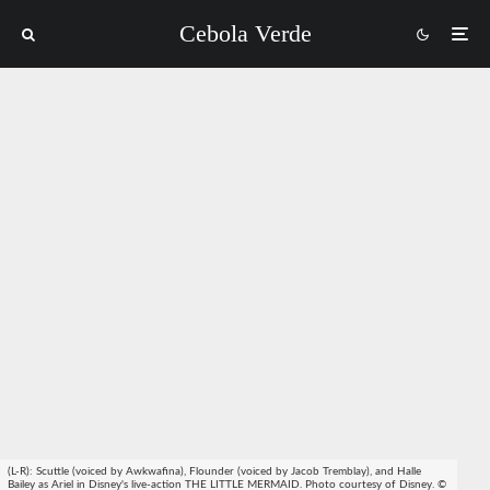
Cebola Verde
(L-R): Scuttle (voiced by Awkwafina), Flounder (voiced by Jacob Tremblay), and Halle
Bailey as Ariel in Disney's live-action THE LITTLE MERMAID. Photo courtesy of Disney. ©