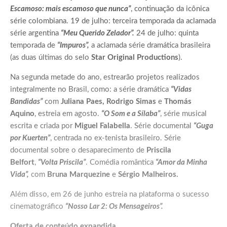
Escamoso: mais escamoso que nunca”
, continuação da icônica
série colombiana. 19 de julho: terceira temporada da aclamada
série argentina
“Meu Querido Zelador”.
24 de julho: quinta
temporada de
“Impuros”,
a aclamada série dramática brasileira
(as duas últimas do selo
Star Original Productions
).
Na segunda metade do ano, estrearão projetos realizados
integralmente no Brasil, como: a série dramática
“Vidas
Bandidas”
com
Juliana Paes, Rodrigo Simas
e
Thomás
Aquino
, estreia em agosto.
“O Som e a Sílaba”
, série musical
escrita e criada por
Miguel Falabella
. Série documental
“Guga
por Kuerten”
, centrada no ex-tenista brasileiro. Série
documental sobre o desaparecimento de
Priscila
Belfort
,
“Volta Priscila”
. Comédia romântica
“Amor da Minha
Vida”,
com
Bruna Marquezine
e
Sérgio Malheiros.
Além disso, em 26 de junho estreia na plataforma o sucesso
cinematográfico
“Nosso Lar 2: Os Mensageiros”.
Oferta de conteúdo expandida