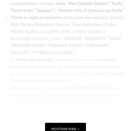
conquistaram o mundo,
como “Meu Querido Zelador”, “Nada”,
“Santa Evita”, “Impuros”
e
“Pancho Villa: O Centauro do Norte”.
Filmes e sagas premiadas:
produções dos estúdios Disney,
Walt Disney Animation Studios, Pixar Animation Studios,
Marvel Studios, Lucasfilm, 20th Century Studios e
Searchlight Pictures, como
“CRUELLA”, “ENCANTO”, “SOUL”,
“PANTERA NEGRA”, “INDIANA JONES”, “STAR WARS”,
“AVATAR”
e
“POBRES CRIATURAS”.
O melhor do esporte:
transmissão ao vivo de partidas,
torneios e campeonatos ao redor do mundo, com análise
dos especialistas em programas locais como
SportsCenter.
Músicos globais ao alcance dos
assinantes:
conteúdos
como “The Beatles: Let It Be”; “The
Beatles: Get Back”; “Happier Than Ever: Uma carta de amor
para Los Angeles” (de Billie Eilish); “Olivia Rodrigo: driving
home 2 u”; “Thank You, Goodnight: A história de Bon Jovi”;
“Bono & The Edge A Sort of Homecoming com Dave
Letterman”; “BTS: Permission to Dance”; “The Beach Boys”;
e
MOSTRAR MAIS
especiais de shows como:
“Taylor Swift | The Eras Tour