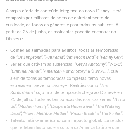
A ampla oferta de conteúdo integrado do novo Disney+ será
composta por milhares de horas de entretenimento de
qualidade, de todos os gêneros e para todos os públicos. A
partir de 26 de junho, os assinantes poderão encontrar no
Disney+:
Comédias animadas para adultos:
todas as temporadas
de
“Os Simpsons”, “Futurama”, “American Dad”
e
“Family Guy”.
Séries que cativam as audiências:
“Grey’s Anatomy”, “9-1-1”,
“Criminal Minds”, “American Horror Story”
e
“S.W.A.T.”
, que
além de todas as temporadas completas, terão novas
estreias em breve no Disney+. Realities como
“The
Kardashians”
cujo final de temporada chega ao Disney+ em
25 de julho. Todas as temporadas das icônicas séries
“This Is
Us”, “Modern Family”, “Desperate Housewives”, “The Walking
Dead”, “How I Met Your Mother”, “Prison Break”
e
“The X Files”.
T
alento latino-americano com impacto global:
conteúdos
que refletem histórias e a cultura da América Latina e que