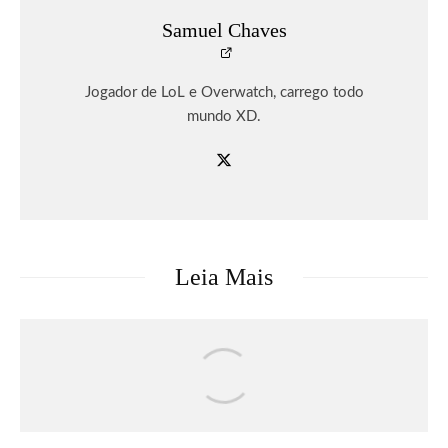
Samuel Chaves
Jogador de LoL e Overwatch, carrego todo
mundo XD.
Leia Mais
Games
DRAGON BALL: SPARKING! ZERO
recebe seu maior DLC, SUPER LIMIT-
BREAKING NEO, já disponível para PC
e consoles