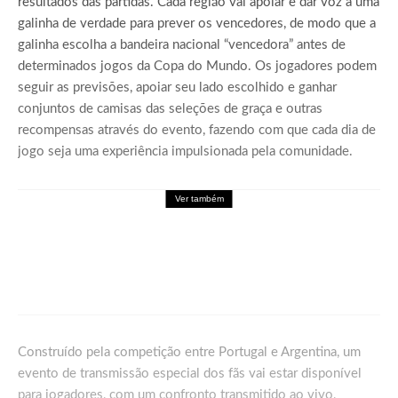
resultados das partidas. Cada região vai apoiar e dar voz a uma
galinha de verdade para prever os vencedores, de modo que a
galinha escolha a bandeira nacional “vencedora” antes de
determinados jogos da Copa do Mundo. Os jogadores podem
seguir as previsões, apoiar seu lado escolhido e ganhar
conjuntos de camisas das seleções de graça e outras
recompensas através do evento, fazendo com que cada dia de
jogo seja uma experiência impulsionada pela comunidade.
Ver também
Games
Palworld Online: Garena leva a experiência
de Palworld para o mobile em formato
MMORPG
Construído pela competição entre Portugal e Argentina, um
evento de transmissão especial dos fãs vai estar disponível
para jogadores, com um confronto transmitido ao vivo,