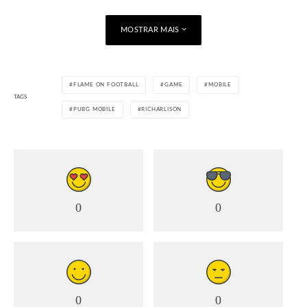
MOSTRAR MAIS
FLAME ON FOOTBALL
GAME
MOBILE
TAGS
PUBG MOBILE
RICHARLISON
0
0
0
0