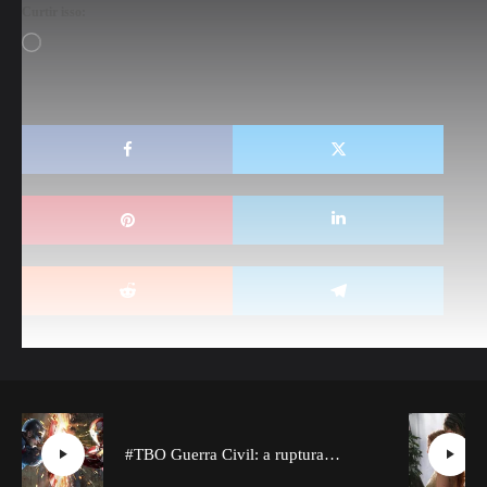
Curtir isso:
Carregando...
#TBO Guerra Civil: a ruptura entre os Vingadores (ou não)