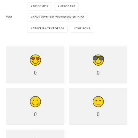
DC COMICS
HEROGASM
TAGS
SONY PICTURES TELEVISION STUDIOS
TERCEIRA TEMPORADA
THE BOYS
0
0
0
0