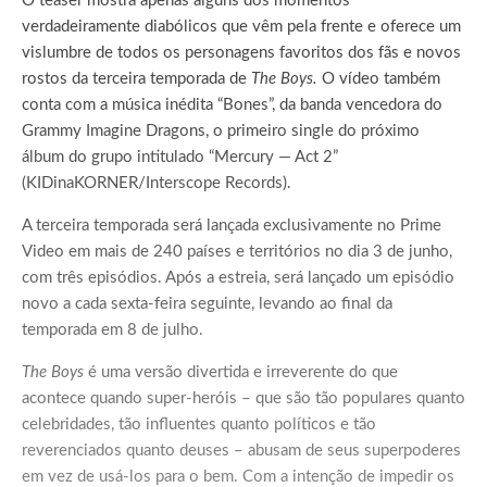
O teaser mostra apenas alguns dos momentos
verdadeiramente diabólicos que vêm pela frente e oferece um
vislumbre de todos os personagens favoritos dos fãs e novos
rostos da terceira temporada de
The Boys.
O vídeo também
conta com a música inédita “Bones”, da banda vencedora do
Grammy Imagine Dragons, o primeiro single do próximo
álbum do grupo intitulado “Mercury — Act 2”
(KIDinaKORNER/Interscope Records).
A terceira temporada será lançada exclusivamente no Prime
Video em mais de 240 países e territórios no dia 3 de junho,
com três episódios. Após a estreia, será lançado um episódio
novo a cada sexta-feira seguinte, levando ao final da
temporada em 8 de julho.
The Boys
é uma versão divertida e irreverente do que
acontece quando super-heróis – que são tão populares quanto
celebridades, tão influentes quanto políticos e tão
reverenciados quanto deuses – abusam de seus superpoderes
em vez de usá-los para o bem. Com a intenção de impedir os