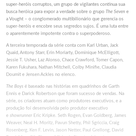
super-heróis corruptos, um grupo de vigilantes continua sua
busca heróica para expor a verdade sobre o grupo
The Seven
e
a Vought – o conglomerado multibilionário que gerencia os
super-heróis e encobre seus segredos sujos. É uma luta entre
o aparentemente impotente contra o superpoderoso.
A terceira temporada da série conta com Karl Urban, Jack
Quaid, Antony Starr, Erin Moriarty, Dominique McElligott,
Jessie T. Usher, Laz Alonso, Chace Crawford, Tomer Capon,
Karen Fukuhara, Nathan Mitchell, Colby Minifie, Claudia
Doumit e Jensen Ackles no elenco.
The Boys
é baseado nas histórias em quadrinhos de Garth
Ennis e Darick Robertson que foram sucesso de vendas. Na
série, os criadores atuam como produtores executivos, e a
produção foi desenvolvida pelo produtor executivo
e
showrunner
Eric Kripke. Seth Rogen, Evan Goldberg, James
Weaver, Neal H. Moritz, Pavun Shetty, Phil Sgriccia, Craig
Rosenberg, Ken F. Levin, Jason Netter, Paul Grellong, David