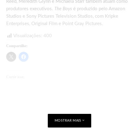
Reed, Meredith Glynn e Michaela Starr também atuam como
produtores executivos.
The Boys
é produzido pelo Amazon
Studios e Sony Pictures Television Studios, com Kripke
Enterprises, Original Film e Point Gray Pictures.
Visualizações:
400
Compartilhe:
Curtir isso:
Carregando...
MOSTRAR MAIS