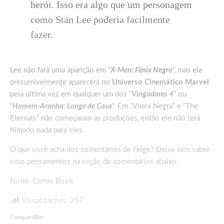
herói. Isso era algo que um personagem
como Stan Lee poderia facilmente
fazer.
Lee não fará uma aparição em “
X-Men: Fênix Negra
“, mas ele
presumivelmente aparecerá no
Universo Cinemático Marvel
pela última vez em qualquer um dos “
Vingadores 4
” ou
“
Homem-Aranha: Longe de Casa
“. Em “Viúva Negra” e “The
Eternals” não começaram as produções, então ele não terá
filmado nada para eles.
O que você acha dos comentários de Feige? Deixe-nos saber
seus pensamentos na seção de comentários abaixo.
Fonte:
Comic Book
Visualizações:
257
Compartilhe: