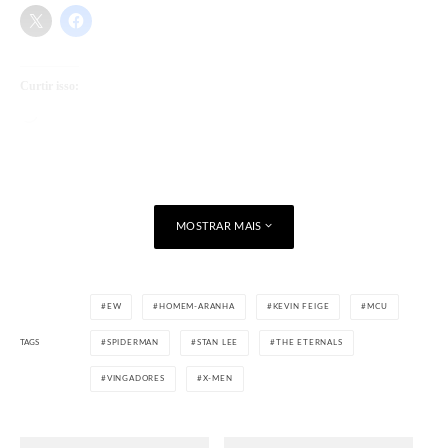
Curtir isso:
Carregando...
MOSTRAR MAIS
EW
HOMEM-ARANHA
KEVIN FEIGE
MCU
TAGS
SPIDERMAN
STAN LEE
THE ETERNALS
VINGADORES
X-MEN