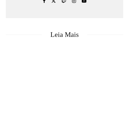
Leia Mais
Games
Notícias
Rayman Legends Retold será lançado
em 1° de outubro