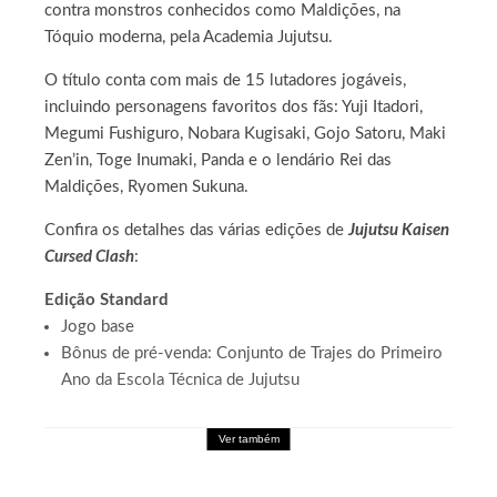
contra monstros conhecidos como Maldições, na
Tóquio moderna, pela Academia Jujutsu.
O título conta com mais de 15 lutadores jogáveis,
incluindo personagens favoritos dos fãs: Yuji Itadori,
Megumi Fushiguro, Nobara Kugisaki, Gojo Satoru, Maki
Zen’in, Toge Inumaki, Panda e o lendário Rei das
Maldições, Ryomen Sukuna.
Confira os detalhes das várias edições de
Jujutsu Kaisen
Cursed Clash
:
Edição Standard
Jogo base
Bônus de pré-venda: Conjunto de Trajes do Primeiro
Ano da Escola Técnica de Jujutsu
Ver também
Games
Palworld Online: Garena leva a