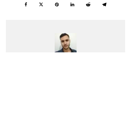
Gustavo Rodrigues
Apaixonado por música (especialmente heavy
metal), basquete e cultura pop em geral. Sou um
muleque sonhador em busca de um futuro em
paz.