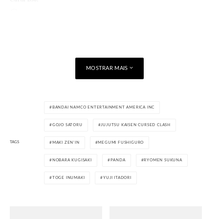
Carregando...
MOSTRAR MAIS
BANDAI NAMCO ENTERTAINMENT AMERICA INC
GOJO SATORU
JUJUTSU KAISEN CURSED CLASH
TAGS
MAKI ZEN'IN
MEGUMI FUSHIGURO
NOBARA KUGISAKI
PANDA
RYOMEN SUKUNA
TOGE INUMAKI
YUJI ITADORI