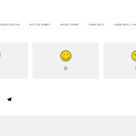
PEDRO COELHO
PETER RABBIT
ROSE BYRNE
SAM NEILL
SAM NEILL E 
0