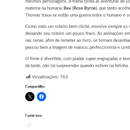
mesmos personagens. A trama conta as aventuras do jo
materna na humana,
Bea
(
Rose Byrne
), que tanto acolh
Thomas trava-se então uma guerra entre o humano e os
Como mais um roteiro bem clichê, envolve sempre os
deixando seu roteiro um pouco fraco. As animações em 
nas cenas, afim de remeter ao livro, se tornam desenha
passou bem a imagem de maluco, perfeccionista e contro
O filme é divertido, com piadas super engraçadas e bem
da tarde, não irá surpreender quando estiver na telinha.
Visualizações:
763
Compartilhe:
Curtir isso:
Carregando...