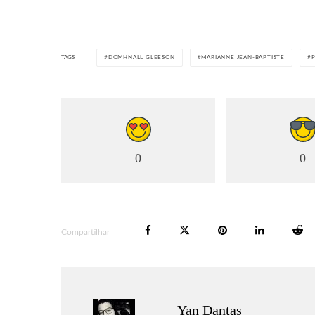
TAGS
DOMHNALL GLEESON
MARIANNE JEAN-BAPTISTE
0
0
Compartilhar
Yan Dantas