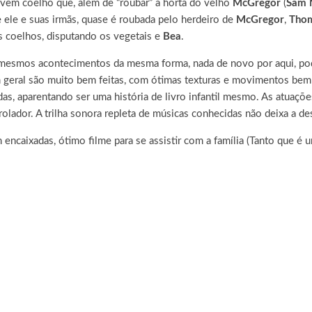
vem coelho que, além de “roubar” a horta do velho
McGregor
(
Sam N
e ele e suas irmãs, quase é roubada pelo herdeiro de
McGregor
,
Tho
 coelhos, disputando os vegetais e
Bea
.
 mesmos acontecimentos da mesma forma, nada de novo por aqui, p
geral são muito bem feitas, com ótimas texturas e movimentos bem f
das, aparentando ser uma história de livro infantil mesmo. As atuaçõ
lador. A trilha sonora repleta de músicas conhecidas não deixa a de
 encaixadas, ótimo filme para se assistir com a família (Tanto que é