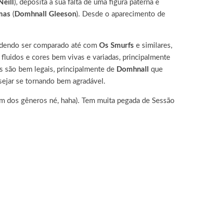
eill
), deposita a sua falta de uma figura paterna e
mas
(
Domhnall Gleeson
). Desde o aparecimento de
odendo ser comparado até com
Os Smurfs
e similares,
luidos e cores bem vivas e variadas, principalmente
es são bem legais, principalmente de
Domhnall
que
sejar se tornando bem agradável.
 um dos gêneros né, haha). Tem muita pegada de Sessão