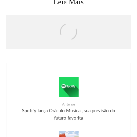
Leia Mais
Livros
Marvel
Quadrinhos
Marvel explica oficialmente o maior
poder do Demolidor (e como ele supera
o do Homem-Aranha)
Anterior
Spotify lança Oráculo Musical, sua previsão do
futuro favorita