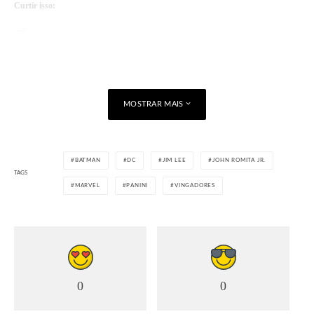
Curtir isso:
Carregando...
MOSTRAR MAIS
BATMAN
DC
JIM LEE
JOHN ROMITA JR.
TAGS
MARVEL
PANINI
VINGADORES
0
0