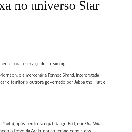
xa no universo Star
amente para o serviço de streaming.
Morrison, e a mercenária Fennec Shand, interpretada
ar o território outrora governado por Jabba the Hutt e
 Yavin), após perder seu pai, Jango Fett, em
Star Wars:
rando o Povo da Areia, pouco tempo depois dos