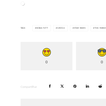
Carregando...
TAGS
BOBA FETT
GROGU
STAR WARS
THE MAND
0
0
Compartilhar