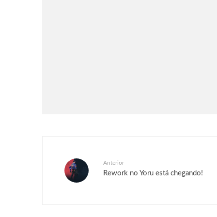
Séries & TV
Streaming
Uma Loja Para Assassinos:
Relembre a primeira temporada
do k-drama e saiba o que esperar
da segunda
Anterior
Rework no Yoru está chegando!