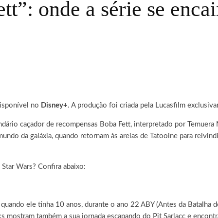
t”: onde a série se encai
 disponível no
Disney+
. A produção foi criada pela Lucasfilm exclusiv
endário caçador de recompensas Boba Fett, interpretado por Temuera 
do da galáxia, quando retornam às areias de Tatooine para reivindic
e Star Wars? Confira abaixo:
 quando ele tinha 10 anos, durante o ano 22 ABY (Antes da Batalha de
ks mostram também a sua jornada escapando do Pit Sarlacc e encont