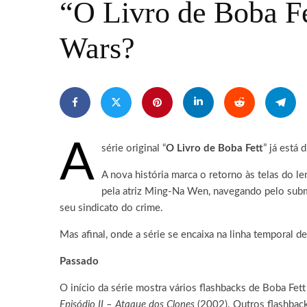
“O Livro de Boba Fet
Wars?
A
série original “
O Livro de Boba Fett
” já está
A nova história marca o retorno às telas do l
pela atriz Ming-Na Wen, navegando pelo submun
seu sindicato do crime.
Mas afinal, onde a série se encaixa na linha temporal d
Passado
O início da série mostra vários flashbacks de Boba Fett
Episódio II – Ataque dos Clones
(2002). Outros flashbac