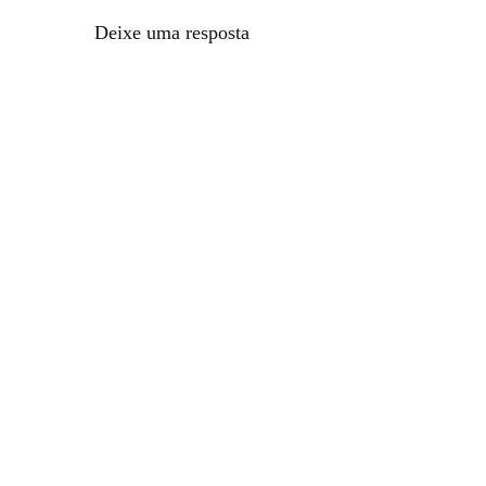
Deixe uma resposta
© 2026 Cebola Verde® | Versão 6.0.1 Todos os seus direitos reserva