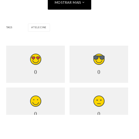
MOSTRAR MAIS
TAGS
TELECINE
0
0
No Telecine Action, o domingo tem outra pegada e é frenético
com a Maratona Velozes & Furiosos. A velocidade já aumenta
pela manhã, às 11h30, com
Velozes e Furiosos (2001)
. Mas
0
0
os motores estão só aquecendo, depois tem
+ Velozes +
Furiosos
,
Velozes e Furiosos: Desafio em Tóquio
,
Velozes &
Furiosos 5 – Operação Rio
,
Velozes & Furiosos 7
e
Velozes