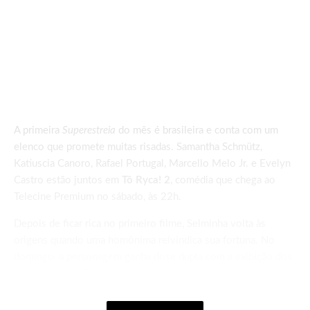
A primeira
Superestreia
do mês é brasileira e conta com um
elenco que promete muitas risadas. Samantha Schmütz,
Katiuscia Canoro, Rafael Portugal, Marcello Melo Jr. e Evelyn
Castro estão juntos em
Tô Ryca! 2
, comédia que chega ao
Telecine Premium no sábado, às 22h.
Depois de ficar rica no primeiro filme, Selminha volta às
origens quando uma homônima reivindica sua fortuna. No
domingo, a personagem ganha dose dupla com a exibição dos
dois longas no Telecine Pipoca, a partir das 18h.