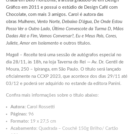
criada em Belo Horizonte, a artista graduou-se em Design
Gráfico em 2011 e possui o estúdio de Design Café com
Chocolate, com mais 3 amigos. Carol é autora das
obras
Mulheres
,
Vento Norte, Debaixo D’água, De Onde Estou
Posso Ver o Outro Lado, Último Convescote da Turma D, Mãos
Dadas Até o Fim, Vamos Conversar?, Eu e Meus Pais, Cores,
Juliete, Amor em Isolamento
e outros títulos.
Magali – Receita
terá uma sessão de autógrafos especial no
dia 28/11, às 18h, na loja Taverna do Rei — Av. Dr. Gentil de
Moura, 250 – Ipiranga, em São Paulo. O título será lançado
oficialmente na CCXP 2023, que acontece dos dias 29/11 até
03/12 e poderá ser adquirido no estande da editora Panini.
Confira mais informações sobre o título abaixo:
Autora:
Carol Rossetti
Páginas:
96
Formato:
19 x 27,5 cm
Acabamento:
Quadrada – Couchê 150g Brilho/ Cartão