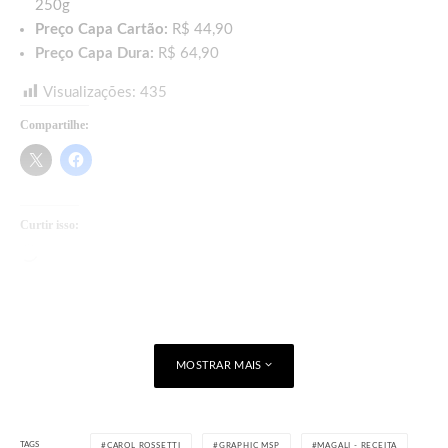
250g
Preço Capa Cartão:
R$ 44,90
Preço Capa Dura:
R$ 64,90
Visualizações:
435
Compartilhe:
Curtir isso:
Carregando...
MOSTRAR MAIS
TAGS
CAROL ROSSETTI
GRAPHIC MSP
MAGALI - RECEITA