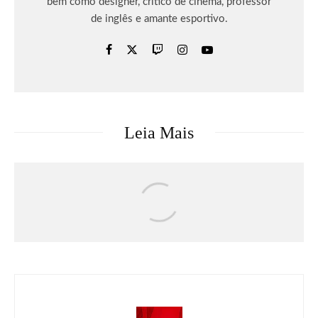
bem como designer, crítico de cinema, professor
de inglês e amante esportivo.
Leia Mais
Livros
Marvel
Quadrinhos
Marvel explica oficialmente o maior
poder do Demolidor (e como ele supera
o do Homem-Aranha)