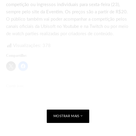
competição ou ingressos individuais para sexta-feira (23),
sempre pelo site da
Eventim
. Os preços são a partir de R$20.
O público também vai poder acompanhar a competição pelos
canais oficiais da Ubisoft no
Youtube
e na
Twitch
ou por meio
de watch parties realizadas por criadores de conteúdo.
Visualizações:
378
Compartilhe:
Curtir isso:
Carregando...
MOSTRAR MAIS