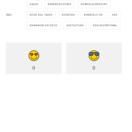
ALOK
ANDREAS KISSER
DANIELA MERCURY
TAGS
EGO KILL TALEN
EMICIDA
MARCELO D2
R6
RAINBOW SIX SIEGE
SEPULTURA
SIX INVITATIONAL
0
0
0
0