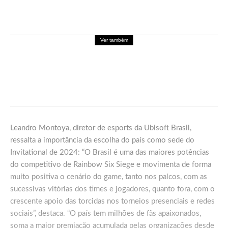
Ver também
Games
Palworld Online: Garena leva a experiência
de Palworld para o mobile em formato
MMORPG
Leandro Montoya, diretor de esports da Ubisoft Brasil,
ressalta a importância da escolha do país como sede do
Invitational de 2024: “O Brasil é uma das maiores potências
do competitivo de Rainbow Six Siege e movimenta de forma
muito positiva o cenário do game, tanto nos palcos, com as
sucessivas vitórias dos times e jogadores, quanto fora, com o
crescente apoio das torcidas nos torneios presenciais e redes
sociais”, destaca. “O país tem milhões de fãs apaixonados,
soma a maior premiação acumulada pelas organizações desde