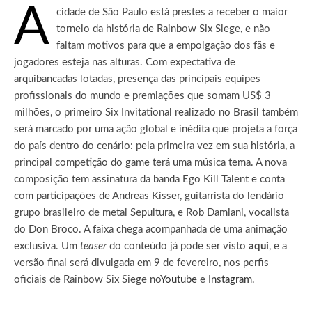
A
cidade de São Paulo está prestes a receber o maior
torneio da história de Rainbow Six Siege, e não
faltam motivos para que a empolgação dos fãs e
jogadores esteja nas alturas. Com expectativa de
arquibancadas lotadas, presença das principais equipes
profissionais do mundo e premiações que somam US$ 3
milhões, o primeiro Six Invitational realizado no Brasil também
será marcado por uma ação global e inédita que projeta a força
do país dentro do cenário: pela primeira vez em sua história, a
principal competição do game terá uma música tema.
A nova
composição tem assinatura da banda Ego Kill Talent e conta
com participações de Andreas Kisser, guitarrista do lendário
grupo brasileiro de metal Sepultura, e Rob Damiani, vocalista
do Don Broco. A faixa chega acompanhada de uma animação
exclusiva. Um
teaser
do conteúdo já pode ser visto
aqui
, e a
versão final será divulgada em 9 de fevereiro, nos perfis
oficiais de Rainbow Six Siege no
Youtube
e
Instagram
.