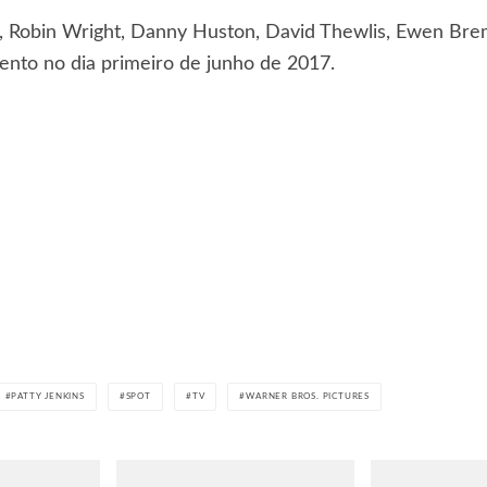
, Robin Wright, Danny Huston, David Thewlis, Ewen Brem
mento no dia primeiro de junho de 2017.
PATTY JENKINS
SPOT
TV
WARNER BROS. PICTURES