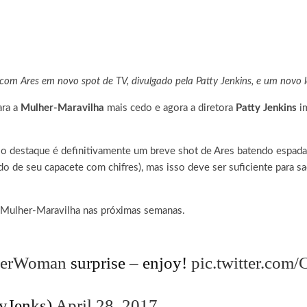
com Ares em novo spot de TV, divulgado pela Patty Jenkins, e um novo 
ra a
Mulher-Maravilha
mais cedo e agora a diretora
Patty Jenkins
im
o destaque é definitivamente um breve shot de Ares batendo espad
o de seu capacete com chifres), mas isso deve ser suficiente para sa
a Mulher-Maravilha nas próximas semanas.
erWoman
surprise – enjoy!
pic.twitter.co
tyJenks)
April 28, 2017