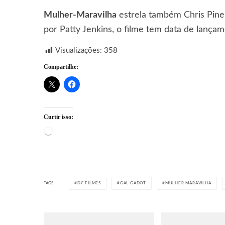
M
ulher-Maravilha
estrela também Chris Pine
por Patty Jenkins, o filme tem data de lança
Visualizações:
358
Compartilhe:
Curtir isso:
Carregando...
TAGS
DC FILMES
GAL GADOT
MULHER MARAVILHA